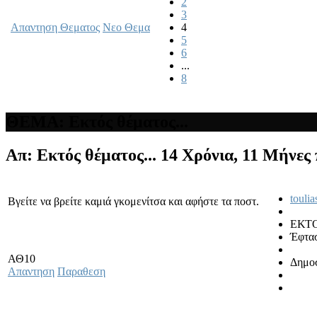
2
3
Απαντηση Θεματος
Νεο Θεμα
4
5
6
...
8
ΘΕΜΑ: Εκτός θέματος...
Απ: Εκτός θέματος...
14 Χρόνια, 11 Μήνες
toulia
Βγείτε να βρείτε καμιά γκομενίτσα και αφήστε τα ποστ.
ΕΚΤ
Έφτασ
ΑΘ10
Δημοσ
Απαντηση
Παραθεση