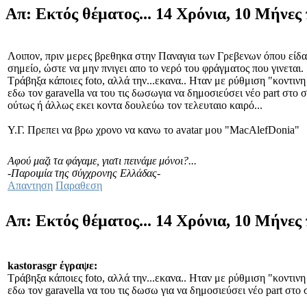
Απ: Εκτός θέματος...
14 Χρόνια, 10 Μήνες
Λοιπον, πριν μερες βρεθηκα στην Παναγια των Γρεβενων όπου είδ
σημείο, ώστε να μην πνιγει απο το νερό του φράγματος που γινεται.
Τράβηξα κάποιες foto, αλλά την...εκανα.. Ηταν με ρύθμιση "κοντινη
εδω τον garavella να του τις δωσωγια να δημοσιεύσει νέο part στο σ
ούτως ή άλλως εκει κοντα δουλεύω τον τελευταιο καιρό...
Υ.Γ. Πρεπει να βρω χρονο να κανω το avatar μου "MacAlefDonia"
Αφού μαζι τα φάγαμε, γιατι πεινάμε μόνοι?...
-Παροιμία της σύγχρονης Ελλάδας-
Απαντηση
Παραθεση
Απ: Εκτός θέματος...
14 Χρόνια, 10 Μήνες
kastorasgr έγραψε:
Τράβηξα κάποιες foto, αλλά την...εκανα.. Ηταν με ρύθμιση "κοντινη
εδω τον garavella να του τις δωσω για να δημοσιεύσει νέο part στο