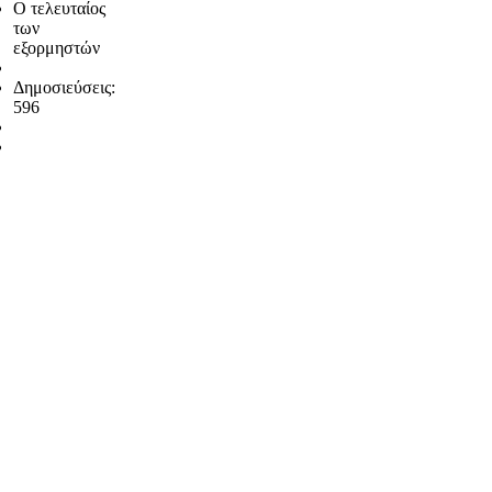
Ο τελευταίος
των
εξορμηστών
Δημοσιεύσεις:
596