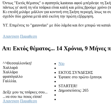
Όντως "Εκτός θέματος" ο αγαπητός kastoras αφού μπέρδεψε τη Σκή
πάντως γι' αυτή τη νέα τσάρκα είναι καλή και μόλις βρούμε χρόνο (
Κι επειδή μιλάμε μάλλον για κοντινή στη Σκήτη περιοχή, ίσως τα συ
σχεδόν δύο χρόνια μετά από εκείνη την πρώτη εξόρμηση.
ΥΓ. Επιμένεις το "garavelas" με δύο λάμδα και δεν μπορώ να καταλ
Απαντηση
Παραθεση
Απ: Εκτός θέματος...
14 Χρόνια, 9 Μήνες 
^^Θεσσαλλονίκη!
Nio
Χαλλαρά
Χαλλάρα
ΕΚΤΟΣ ΣΥΝΔΕΣΗΣ
φραπόγαλλο
Έφτασε στο πρώτο έρπινγκ
Γαλλλία.
STARTER!
Δημοσιεύσεις: 265
Δείξε μου τις τσάρκες σου...
...να σου πω ποιος είσαι!
Απαντηση
Παραθεση