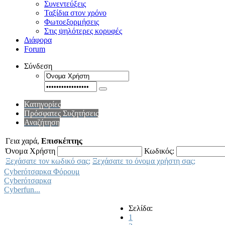
Συνεντεύξεις
Ταξίδια στον χρόνο
Φωτοεξορμήσεις
Στις ψηλότερες κορυφές
Διάφορα
Forum
Σύνδεση
Κατηγορίες
Πρόσφατες Συζητήσεις
Αναζήτηση
Γεια χαρά,
Επισκέπτης
Όνομα Χρήστη
Κωδικός:
Ξεχάσατε τον κωδικό σας;
Ξεχάσατε το όνομα χρήστη σας;
Cyberότσαρκα Φόρουμ
Cyberότσαρκα
Cyberfun...
Σελίδα:
1