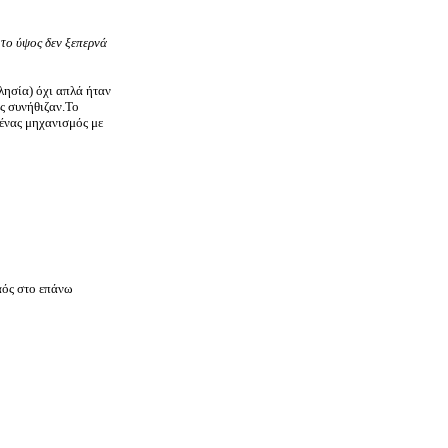
 το ύψος δεν ξεπερνά
λησία) όχι απλά ήταν
ς συνήθιζαν.Το
ένας μηχανισμός με
αός στο επάνω