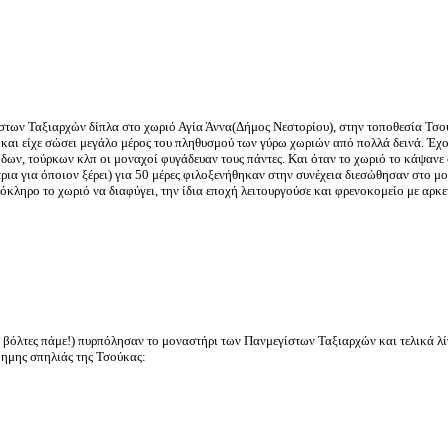
των Ταξιαρχών δίπλα στο χωριό Αγία Άννα(Δήμος Νεστορίου), στην τοποθεσία Τσο
 και είχε σώσει μεγάλο μέρος του πληθυσμού των γύρω χωριών από πολλά δεινά. Έχ
ων, τούρκων κλπ οι μοναχοί φυγάδευαν τους πάντες. Και όταν το χωριό το κάψανε 
ρια για όποιον ξέρει) για 50 μέρες φιλοξενήθηκαν στην συνέχεια διεσώθησαν στο μο
όκληρο το χωριό να διαφύγει, την ίδια εποχή λειτουργούσε και φρενοκομείο με αρκ
οί, βόλτες πάμε!) πυρπόλησαν το μοναστήρι των Πανμεγίστων Ταξιαρχών και τελικά λ
ίφημης σπηλιάς της Τσούκας: