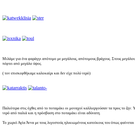
Μιλάμε για ένα φαράγγι απότομο με μεγάλους, απότομους βράχους. Στους μεγάλου
πέφτει από μεγάλο ύψος.
( τον επισκεφθήκαμε καλοκαίρι και δεν είχε πολύ νερό)
Παλιότερα στις όχθες από το ποταμάκι οι μοναχοί καλλιεργούσαν τα προς το ζην.
νερό από παλιά και η πρόσβαση στο ποταμάκι είναι αδύνατη.
Το χωριό Αγία Άννα με τους λιγοστούς ηλικιωμένους κατοίκους του όπως φαίνεται