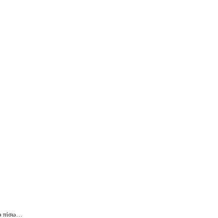
ίγο πίσω…