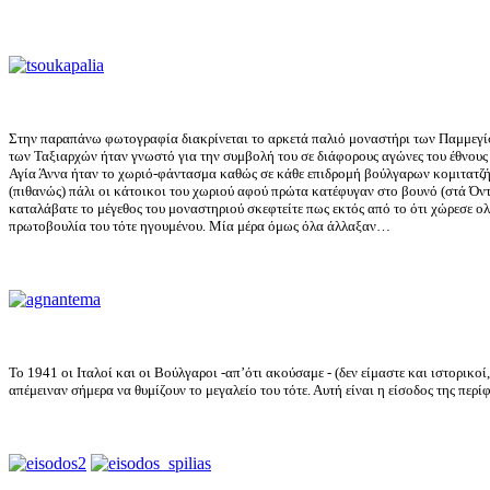
Στην παραπάνω φωτογραφία διακρίνεται το αρκετά παλιό μοναστήρι των Παμμεγίσ
των Ταξιαρχών ήταν γνωστό για την συμβολή του σε διάφορους αγώνες του έθνους
Αγία Άννα ήταν το χωριό-φάντασμα καθώς σε κάθε επιδρομή βούλγαρων κομιτατζήδ
(πιθανώς) πάλι οι κάτοικοι του χωριού αφού πρώτα κατέφυγαν στο βουνό (στά Όντ
καταλάβατε το μέγεθος του μοναστηριού σκεφτείτε πως εκτός από το ότι χώρεσε ολ
πρωτοβουλία του τότε ηγουμένου. Μία μέρα όμως όλα άλλαξαν…
Το 1941 οι Ιταλοί και οι Βούλγαροι -απ’ότι ακούσαμε - (δεν είμαστε και ιστορικ
απέμειναν σήμερα να θυμίζουν το μεγαλείο του τότε. Αυτή είναι η είσοδος της περ