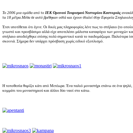
Το 2006 μια ομάδα από το
ΙΕΚ Ορεινού Τουρισμού Νεστορίου Καστοριάς
ανακάλυ
τα 18 μέτρα.Μέσα σε αυτό βρέθηκαν οστά και έχουν σταλεί στην Εφορεία Σπηλαιολο
Έτσι υποτίθεται ότι έγινε. Οι δικές μας πληροφορίες λένε πως το σπήλαιο (το οπ
γνωστό και προσβάσιμο αλλά είχε αποτελέσει μάλιστα καταφύγιο των μοναχών και
σπήλαιο αποδείχθηκε επίσης πολύ σημαντικό κατά το παιδομάζωμα. Παλιότερα ίσ
σκοινιά. Σήμερα δεν υπάρχει πρόσβαση χωρίς ειδικό εξοπλισμό.
Η τοποθεσία θυμίζει κάτι από Μετέωρα. Ένα παλιό μοναστήρι επάνω σε ένα ψηλό,
κομμάτι του μοναστηριού και άλλοι δύο ναοί στο κάτω.