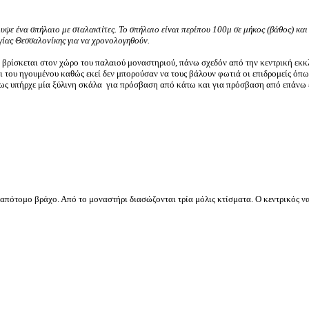
ψε ένα σπήλαιο με σταλακτίτες. Το σπήλαιο είναι περίπου 100μ σε μήκος (βάθος) και
γίας Θεσσαλονίκης για να χρονολογηθούν.
οίο βρίσκεται στον χώρο του παλαιού μοναστηριού, πάνω σχεδόν από την κεντρική εκκ
 του ηγουμένου καθώς εκεί δεν μπορούσαν να τους βάλουν φωτιά οι επιδρομείς όπω
ως υπήρχε μία ξύλινη σκάλα για πρόσβαση από κάτω και για πρόσβαση από επάνω 
 απότομο βράχο. Από το μοναστήρι διασώζονται τρία μόλις κτίσματα. Ο κεντρικός ν