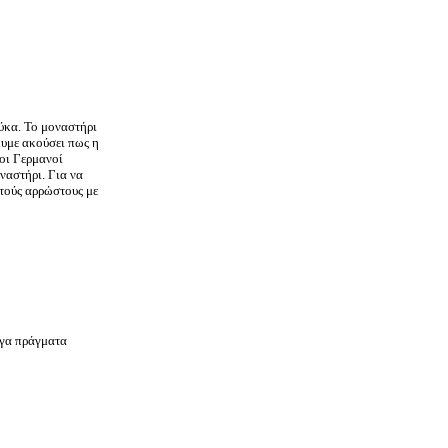
ύκα. Το μοναστήρι
ουμε ακούσει πως η
οι Γερμανοί
ναστήρι. Για να
ετούς αρρώστους με
ίγα πράγματα