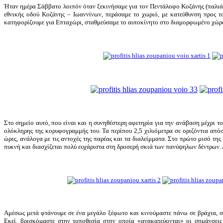
Ήταν ημέρα Σάββατο λοιπόν όταν ξεκινήσαμε για τον Πεντάλοφο Κοζάνης (παλιά 
εθνικής οδού Κοζάνης – Ιωαννίνων, περάσαμε το χωριό, με κατεύθυνση προς το
κατηφορίζουμε για Επταχώρι, σταθμεύσαμε το αυτοκίνητο στο διαμορφωμένο χώρο
Στο σημείο αυτό, που είναι και η συνηθέστερη αφετηρία για την ανάβαση μέχρι 
ολόκληρης της κορυφογραμμής του. Τα περίπου 2,5 χιλιόμετρα σε οριζόντια απόσ
ώρες, ανάλογα με τις αντοχές της παρέας και τα διαλείμματα. Στο πρώτο μισό της
πυκνή και διασχίζεται πολύ ευχάριστα στη δροσερή σκιά των πανύψηλων δέντρων. Δ
Αμέσως μετά φτάνουμε σε ένα μεγάλο ξέφωτο και κινούμαστε πάνω σε βράχια, στ
Εκεί, βρισκόμαστε στην τοποθεσία στην οποία
«
ανακατεύονται
»
οι σημάνσεις