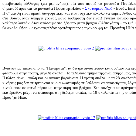
ορειβατικός σύλλογος έχει μεριμνήσει), μία που αφορά το μονοπάτι Πεντάλ
σηματοδότησε και το μονοπάτι Προφήτης Ηλίας –
Σκοτωμένο Νερό
- Βυθός. Εκε
Η σήμανση είναι αραιή, διαφορετική, και είναι σχετικά εύκολο να πάρεις λάθος 
στο βουνό, όταν υπάρχει χρόνος, μόνο δυσάρεστη δεν είναι! Γίνεται φανερό όμ
καλύτερο λοιπόν, όταν φτάσουμε στο ξέφωτο με τα βράχια (βλέπε χάρτη – το τμήμα
θα ακολουθήσουμε έχοντας πλέον ορατότητα προς την κορυφή του Προφήτη Ηλία πο
Βγαίνοντας έπειτα από τα "Πατώματα", τα δέντρα λιγοστεύουν και ουσιαστικά έχο
φτάσουμε στην πρώτη, μεγάλη σκάλα... Το τελευταίο τμήμα της ανάβασης όμως, αυτ
Η κλίση είναι μεγάλη και οι ανάσες βαραίνουν. Η πρώτη σκάλα με τα 28 σκαλοπάτι
κινήσεις μας δεν επιτρέπονται κι ο συνωστισμός επιβάλλεται να αποφεύγεται, λόγ
κινούμαστε σε στενό πέρασμα, στην άκρη του βράχου. Στη συνέχεια τα πράγματα
εκατέρωθεν, μέχρι να φτάσουμε στη δεύτερη σκάλα, τα 10 σκαλοπάτια της οποίας,
Προφήτη Ηλία.