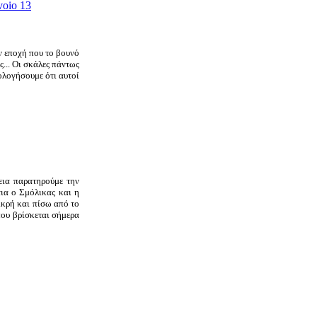
ην εποχή που το βουνό
ς... Οι σκάλες πάντως
ολογήσουμε ότι αυτοί
εια παρατηρούμε την
τια ο Σμόλικας και η
μικρή και πίσω από το
που βρίσκεται σήμερα