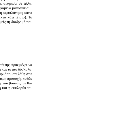
υ, ανάμεσα σε άλλα,
ραφόμενα μονοπάτια…
, η περιπλάνηση πάνω
κτό κάτι τέτοιο). Το
εμείς τη διαδρομή που
τά της ώρας μέχρι να
 και το πιο δύσκολο.
ρι όπου τα λάθη στις
ίτερη προσοχή, καθώς
ή του βουνού, με θέα
η και η εκκλησία του