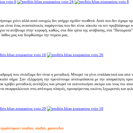
σουμε χιόνι αλλά αυτό ευτυχώς δεν υπήρχε σχεδόν πουθενά. Αυτό που δεν είχαμε πρ
αι είναι ένας ανασταλτικός παράγοντας που δεν είναι εύκολο να τον προβλέψουμε 
 για να ανέβουμε στην κορυφή, καθώς, στα δύο τρίτα της ανάβασης, στα "Πατώματα
λάθος μας και διορθώσαμε την πορεία μας...
αδρομή που επιλέξαμε δεν είναι η μοναδική. Μπορεί να γίνει εναλλακτικά και από τ
καλό σήμα. Σαν εξόρμηση την προτείνουμε ανεπιφύλακτα με την απαραίτητη προσ
 κρύβει μοναδικές εκπλήξεις και μπορεί να ικανοποιήσει ακόμα και τους πιο απαι
 να σκαρφαλώνουν στις απότομες πλαγιές, προσφέροντας εικόνες ξεχωριστές και φιλ
νεργάστηκαν:
toulias
,
stathis
,
garavelas