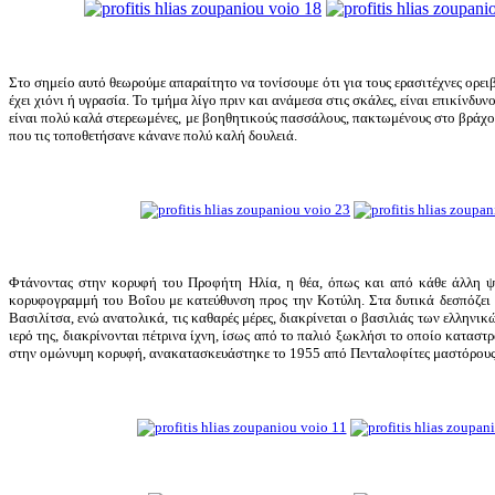
Στο σημείο αυτό θεωρούμε απαραίτητο να τονίσουμε ότι για τους ερασιτέχνες ορει
έχει χιόνι ή υγρασία. Το τμήμα λίγο πριν και ανάμεσα στις σκάλες, είναι επικίνδυ
είναι πολύ καλά στερεωμένες, με βοηθητικούς πασσάλους, πακτωμένους στο βράχο
που τις τοποθετήσανε κάνανε πολύ καλή δουλειά.
Φτάνοντας στην κορυφή του Προφήτη Ηλία, η θέα, όπως και από κάθε άλλη ψη
κορυφογραμμή του Βοΐου με κατεύθυνση προς την Κοτύλη. Στα δυτικά δεσπόζει 
Βασιλίτσα, ενώ ανατολικά, τις καθαρές μέρες, διακρίνεται ο βασιλιάς των ελληνι
ιερό της, διακρίνονται πέτρινα ίχνη, ίσως από το παλιό ξωκλήσι το οποίο κατα
στην ομώνυμη κορυφή, ανακατασκευάστηκε το 1955 από Πενταλοφίτες μαστόρους,