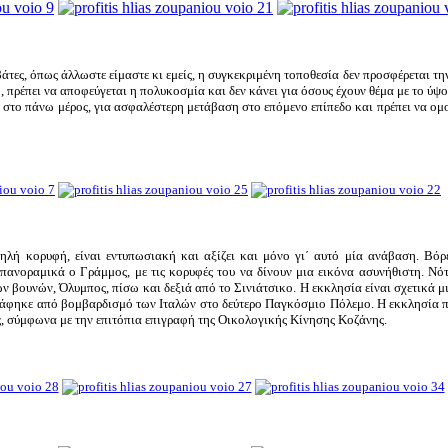
βάτες, όπως άλλωστε είμαστε κι εμείς, η συγκεκριμένη τοποθεσία δεν προσφέρεται τ
νο, πρέπει να αποφεύγεται η πολυκοσμία και δεν κάνει για όσους έχουν θέμα με το ύψο
 στο πάνω μέρος, για ασφαλέστερη μετάβαση στο επόμενο επίπεδο και πρέπει να ομ
λή κορυφή, είναι εντυπωσιακή και αξίζει και μόνο γι΄ αυτό μία ανάβαση. Βόρ
πανοραμικά ο Γράμμος, με τις κορυφές του να δίνουν μια εικόνα ασυνήθιστη. Νό
κών βουνών, Όλυμπος, πίσω και δεξιά από το Σινιάτσικο. Η εκκλησία είναι σχετικά 
στράφηκε από βομβαρδισμό των Ιταλών στο δεύτερο Παγκόσμιο Πόλεμο. Η εκκλησία 
 σύμφωνα με την επιτόπια επιγραφή της Οικολογικής Κίνησης Κοζάνης.