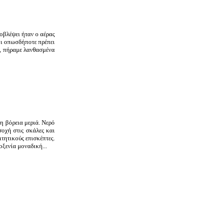
οβλέψει ήταν ο αέρας
κι οπωσδήποτε πρέπει
", πήραμε λανθασμένα
η βόρεια μεριά. Νερό
οχή στις σκάλες και
τητικούς επισκέπτες.
οξενία μοναδική...