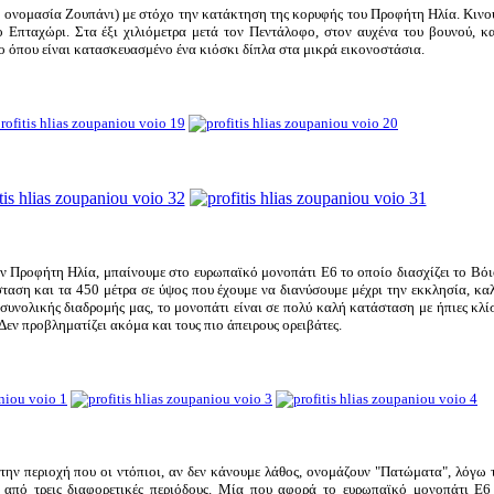
ονομασία Ζουπάνι) με στόχο την κατάκτηση της κορυφής του Προφήτη Ηλία. Κινού
 Επταχώρι. Στα έξι χιλιόμετρα μετά τον Πεντάλοφο, στον αυχένα του βουνού, κα
 όπου είναι κατασκευασμένο ένα κιόσκι δίπλα στα μικρά εικονοστάσια.
τον Προφήτη Ηλία, μπαίνουμε στο ευρωπαϊκό μονοπάτι Ε6 το οποίο διασχίζει το Βό
ταση και τα 450 μέτρα σε ύψος που έχουμε να διανύσουμε μέχρι την εκκλησία, καλ
 συνολικής διαδρομής μας, το μονοπάτι είναι σε πολύ καλή κατάσταση με ήπιες κλίσ
εν προβληματίζει ακόμα και τους πιο άπειρους ορειβάτες.
ην περιοχή που οι ντόπιοι, αν δεν κάνουμε λάθος, ονομάζουν "Πατώματα", λόγω 
 από τρεις διαφορετικές περιόδους. Μία που αφορά το ευρωπαϊκό μονοπάτι Ε