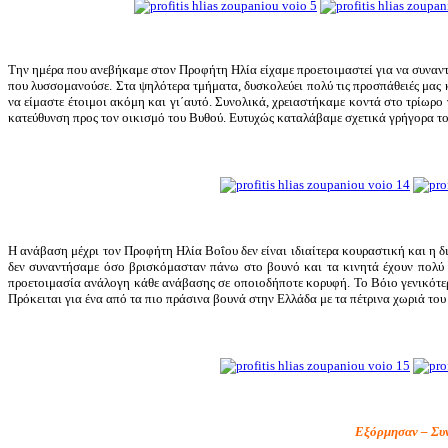
Την ημέρα που ανεβήκαμε στον Προφήτη Ηλία είχαμε προετοιμαστεί για να συναντή
που λυσσομανούσε. Στα ψηλότερα τμήματα, δυσκολεύει πολύ τις προσπάθειές μας κ
να είμαστε έτοιμοι ακόμη και γι΄αυτό. Συνολικά, χρειαστήκαμε κοντά στο τρίωρο
κατεύθυνση προς τον οικισμό του Βυθού. Ευτυχώς καταλάβαμε σχετικά γρήγορα το 
Η ανάβαση μέχρι τον Προφήτη Ηλία Βοΐου δεν είναι ιδιαίτερα κουραστική και η δι
δεν συναντήσαμε όσο βρισκόμασταν πάνω στο βουνό και τα κινητά έχουν πολύ 
προετοιμασία ανάλογη κάθε ανάβασης σε οποιοδήποτε κορυφή. Το Βόιο γενικότερα
Πρόκειται για ένα από τα πιο πράσινα βουνά στην Ελλάδα με τα πέτρινα χωριά του
Εξόρμησαν – Συ