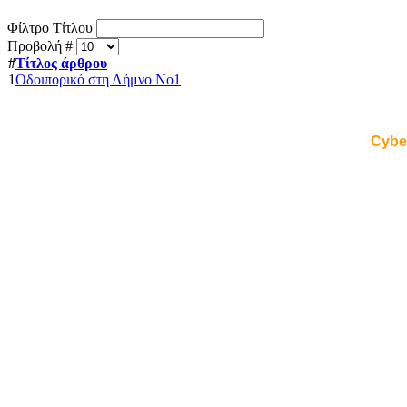
Φίλτρο Τίτλου
Προβολή #
#
Τίτλος άρθρου
1
Οδοιπορικό στη Λήμνο Νο1
Cybe