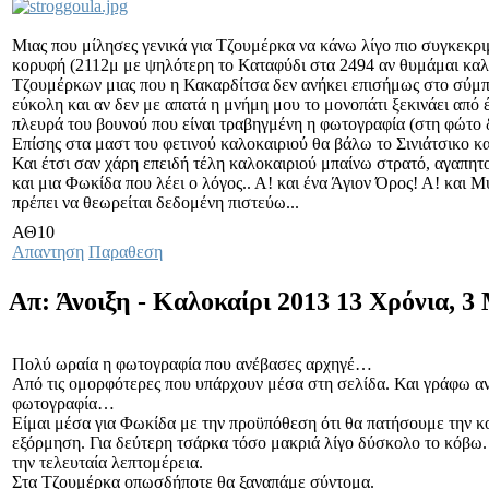
Μιας που μίλησες γενικά για Τζουμέρκα να κάνω λίγο πιο συγκεκρι
κορυφή (2112μ με ψηλότερη το Καταφύδι στα 2494 αν θυμάμαι καλά)
Τζουμέρκων μιας που η Κακαρδίτσα δεν ανήκει επισήμως στο σύμπλε
εύκολη και αν δεν με απατά η μνήμη μου το μονοπάτι ξεκινάει από
πλευρά του βουνού που είναι τραβηγμένη η φωτογραφία (στη φώτο δ
Επίσης στα μαστ του φετινού καλοκαιριού θα βάλω το Σινιάτσικο κα
Και έτσι σαν χάρη επειδή τέλη καλοκαιριού μπαίνω στρατό, αγαπητ
και μια Φωκίδα που λέει ο λόγος.. Α! και ένα Άγιον Όρος! Α! και Μ
πρέπει να θεωρείται δεδομένη πιστεύω...
ΑΘ10
Απαντηση
Παραθεση
Απ: Άνοιξη - Καλοκαίρι 2013
13 Χρόνια, 3
Πολύ ωραία η φωτογραφία που ανέβασες αρχηγέ…
Από τις ομορφότερες που υπάρχουν μέσα στη σελίδα. Και γράφω αν
φωτογραφία…
Είμαι μέσα για Φωκίδα με την προϋπόθεση ότι θα πατήσουμε την κ
εξόρμηση. Για δεύτερη τσάρκα τόσο μακριά λίγο δύσκολο το κόβω.
την τελευταία λεπτομέρεια.
Στα Τζουμέρκα οπωσδήποτε θα ξαναπάμε σύντομα.