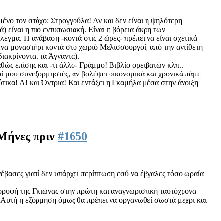
μένο τον στόχο: Στρογγούλα! Αν και δεν είναι η ψηλότερη
 είναι η πιο εντυπωσιακή. Είναι η βόρεια άκρη των
γμα. Η ανάβαση -κοντά στις 2 ώρες- πρέπει να είναι σχετικά
 ένα μοναστήρι κοντά στο χωριό Μελισσουργοί, από την αντίθετη
ιακρίνονται τα Άγναντα).
θώς επίσης και -τι άλλο- Γράμμο! Βιβλίο ορειβατών κλπ...
οί μου συνεξορμηστές, αν βολέψει οικονομικά και χρονικά πάμε
ύτικα! Α! και Όντρια! Και εντάξει η Γκαμήλα μέσα στην άνοιξη
 Μήνες πριν
#1650
έβασες γιατί δεν υπάρχει περίπτωση εσύ να έβγαλες τόσο ωραία
ορυφή της Γκιώνας στην πρώτη και αναγνωριστική ταυτόχρονα
 Αυτή η εξόρμηση όμως θα πρέπει να οργανωθεί σωστά μέχρι και