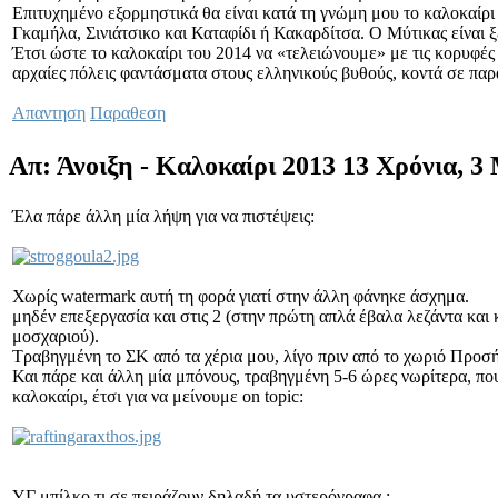
Επιτυχημένο εξορμηστικά θα είναι κατά τη γνώμη μου το καλοκαίρι
Γκαμήλα, Σινιάτσικο και Καταφίδι ή Κακαρδίτσα. Ο Μύτικας είναι 
Έτσι ώστε το καλοκαίρι του 2014 να «τελειώνουμε» με τις κορυφές 
αρχαίες πόλεις φαντάσματα στους ελληνικούς βυθούς, κοντά σε παρ
Απαντηση
Παραθεση
Απ: Άνοιξη - Καλοκαίρι 2013
13 Χρόνια, 3
Έλα πάρε άλλη μία λήψη για να πιστέψεις:
Χωρίς watermark αυτή τη φορά γιατί στην άλλη φάνηκε άσχημα.
μηδέν επεξεργασία και στις 2 (στην πρώτη απλά έβαλα λεζάντα και
μοσχαριού).
Τραβηγμένη το ΣΚ από τα χέρια μου, λίγο πριν από το χωριό Προσ
Και πάρε και άλλη μία μπόνους, τραβηγμένη 5-6 ώρες νωρίτερα, που
καλοκαίρι, έτσι για να μείνουμε on topic:
ΥΓ μπίλκο τι σε πειράζουν δηλαδή τα υστερόγραφα ;