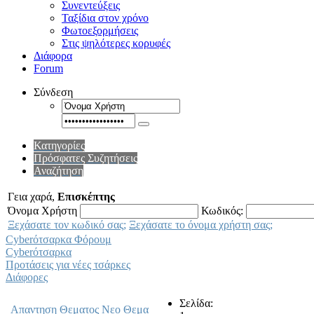
Συνεντεύξεις
Ταξίδια στον χρόνο
Φωτοεξορμήσεις
Στις ψηλότερες κορυφές
Διάφορα
Forum
Σύνδεση
Κατηγορίες
Πρόσφατες Συζητήσεις
Αναζήτηση
Γεια χαρά,
Επισκέπτης
Όνομα Χρήστη
Κωδικός:
Ξεχάσατε τον κωδικό σας;
Ξεχάσατε το όνομα χρήστη σας;
Cyberότσαρκα Φόρουμ
Cyberότσαρκα
Προτάσεις για νέες τσάρκες
Διάφορες
Σελίδα:
Απαντηση Θεματος
Νεο Θεμα