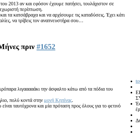
 του 2013 αν και εφόσον έχουμε πατήσει, τουλάχιστον σε
ξεχωριστή περίπτωση.
και τα κατσάβραχα και να αρχίσουμε τις καταδύσεις. Έχει κάτι
αλίες, να τρίβεις τον αναπνευστήρα σου…
 Μήνες πριν
#1652
to
 κρόπαρα λιγααααάκι την άσφαλτο κάτω από τα πόδια του
Ε
Σ
ήλιο, πολύ κοντά στην
μονή Κηπίνας
.
Έ
 είναι ταυτόχρονα και μία πρόταση προς όλους για το φετινό
έρ
Δ