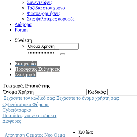
Συνεντεύξεις
Ταξίδια στον χρόνο
Φωτοεξορμήσεις
Στις ψηλότερες κορυφές
Διάφορα
Forum
Σύνδεση
Κατηγορίες
Πρόσφατες Συζητήσεις
Αναζήτηση
Γεια χαρά,
Επισκέπτης
Όνομα Χρήστη
Κωδικός:
Ξεχάσατε τον κωδικό σας;
Ξεχάσατε το όνομα χρήστη σας;
Cyberότσαρκα Φόρουμ
Cyberότσαρκα
Προτάσεις για νέες τσάρκες
Διάφορες
Σελίδα:
Απαντηση Θεματος
Νεο Θεμα