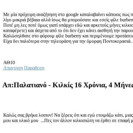
Με μία πρόχειρη αναζήτηση στο google καταλαβαίνει κάποιος πως πρ
λίγο μακριά βέβαια αλλά ίσως θα μπορούσατε και εσείς φίλε burber
Ποτέ μη λες ποτέ όμως γιατί υπάρχει εδώ και αρκετούς μήνες κιλκισ
καταφέρετε) και άσχετα από το ότι δεν έχει κάνει αισθητή την παρο
Καλώσηλθατε στο φόρουμ φίλε burberry και περιμένουμε προτάσεις 
Είχα δει παλιότερα στην τηλεοράση για την όμορφη Ποντοκερασιά.
ΑΘ10
Απαντηση
Παραθεση
Απ:Παλατιανό - Κιλκίς
16 Χρόνια, 4 Μήνε
Καλώς σας βρήκα λοιπον! Να ξέρεις ότι και εγώ ετοιμάζω κάτι, μια
μου και υλικό μου
...Πες τον άλλον κιλκισιώτη να έρθει σε επαφή μ