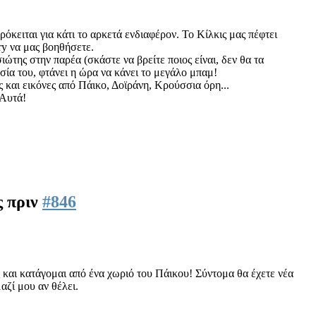
όκειται για κάτι το αρκετά ενδιαφέρον. Το Κίλκις μας πέφτει
ry να μας βοηθήσετε.
ιώτης στην παρέα (σκάστε να βρείτε ποιος είναι, δεν θα τα
υσία του, φτάνει η ώρα να κάνει το μεγάλο μπαμ!
και εικόνες από Πάικο, Δοϊράνη, Κρούσσια όρη...
 Αυτά!
ς πριν
#846
ς και κατάγομαι από ένα χωριό του Πάικου! Σύντομα θα έχετε νέα
αζί μου αν θέλει.