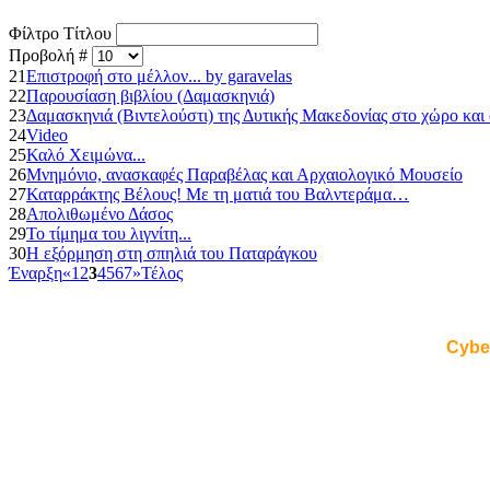
Φίλτρο Τίτλου
Προβολή #
21
Επιστροφή στο μέλλον... by garavelas
22
Παρουσίαση βιβλίου (Δαμασκηνιά)
23
Δαμασκηνιά (Βιντελούστι) της Δυτικής Μακεδονίας στο χώρο και 
24
Video
25
Καλό Χειμώνα...
26
Μνημόνιο, ανασκαφές Παραβέλας και Αρχαιολογικό Μουσείο
27
Καταρράκτης Βέλους! Με τη ματιά του Βαλντεράμα…
28
Απολιθωμένο Δάσος
29
Το τίμημα του λιγνίτη...
30
Η εξόρμηση στη σπηλιά του Παταράγκου
Έναρξη
«
1
2
3
4
5
6
7
»
Τέλος
Cybe