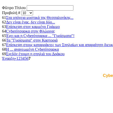
Φίλτρο Τίτλου
Προβολή #
61
Στα υπόγεια μυστικά της Θεσσαλονίκης...
62
Δεν είναι ένας, δεν είναι δύο...
63
Επίσκεψη στον καμμένο Γράμμο
64
Cyberότσαρκα στην Φλώρινα;
65
Έχει και η Cyberότσαρκα ... "Γυρίσματα"!
66
Τα "Γυρίσματα" στην Καστοριά
67
Επίσκεψη στους καταρράκτες των Σπηλαίων και απαραίτητη διευκ
68
Η ... ανανεωμένη Cyberότσαρκα
69
Σχεδόν έτοιμη η σπηλιά του Δράκου
Έναρξη
«
1
2
3
4
5
6
7
Cybe