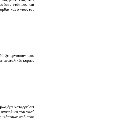
νούσαν ντόπιους και
όρθια και ο ναός του
940 ξεπερνούσαν τους
ις ανατολικές κυρίως
όμως έχει καταρρεύσει
ι ανατολικά του ναού
μη κάποιων από τους