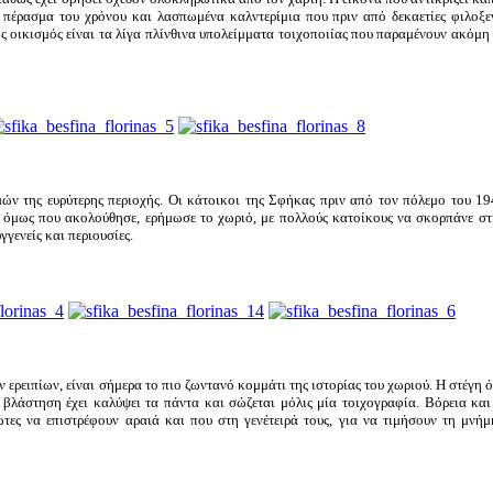
ο πέρασμα του χρόνου και λασπωμένα καλντερίμια που πριν από δεκαετίες φιλοξε
ος οικισμός είναι τα λίγα πλίνθινα υπολείμματα τοιχοποιίας που παραμένουν ακόμη 
μών της ευρύτερης περιοχής. Οι κάτοικοι της Σφήκας πριν από τον πόλεμο του 1
ς όμως που ακολούθησε, ερήμωσε το χωριό, με πολλούς κατοίκους να σκορπάνε στ
γενείς και περιουσίες.
 ερειπίων, είναι σήμερα το πιο ζωντανό κομμάτι της ιστορίας του χωριού. Η στέγη 
 βλάστηση έχει καλύψει τα πάντα και σώζεται μόλις μία τοιχογραφία. Βόρεια κα
ώτες να επιστρέφουν αραιά και που στη γενέτειρά τους, για να τιμήσουν τη μνή