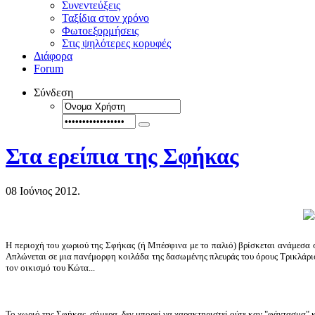
Συνεντεύξεις
Ταξίδια στον χρόνο
Φωτοεξορμήσεις
Στις ψηλότερες κορυφές
Διάφορα
Forum
Σύνδεση
Στα ερείπια της Σφήκας
08 Ιούνιος 2012.
Η περιοχή του χωριού της Σφήκας (ή Μπέσφινα με το παλιό) βρίσκεται ανάμεσα 
Απλώνεται σε μια πανέμορφη κοιλάδα της δασωμένης πλευράς του όρους Τρικλάρι
τον οικισμό του Κώτα...
Το χωριό της Σφήκας, σήμερα, δεν μπορεί να χαρακτηριστεί ούτε καν "φάντασμα" 