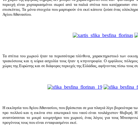
περιοχή είναι χορταριασμένοι σωροί από τα παλιά σπίτια που κατέρρευσαν στ
επισκέπτες. Τα μόνα στοιχεία που μαρτυρούν ότι εκεί κάποτε ζούσε ένας ολόκληρ
Αγίου Αθανασίου.
Τα σπίτια του χωριού ήταν τα περισσότερα πλίνθινα, χαρακτηριστικό των οικισ
τριακόσιους και η κύρια ασχολία τους ήταν η κτηνοτροφία. Ο εμφύλιος πόλεμο
χώρες της Ευρώπης και σε διάφορες περιοχές της Ελλάδας, αφήνοντας πίσω τους συγ
Η εκκλησία του Αγίου Αθανασίου, που βρίσκεται σε μια πλαγιά λίγο βορειότερα των
προ πολλού και η εικόνα στο εσωτερικό του ναού είναι τουλάχιστον θλιβερή. Η
αναπτύσσεται το μικρό κοιμητήριο του χωριού, ένας λόγος για τους Μπεσφινι
προγόνους τους που είναι ενταφιασμένοι εκεί.