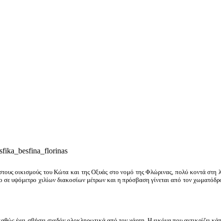
στους οικισμούς του Κώτα και της Οξυάς στο νομό της Φλώρινας, πολύ κοντά στη
ο σε υψόμετρο χιλίων διακοσίων μέτρων και η πρόσβαση γίνεται από τον χωματόδρ
καθώς έχει σβήσει σχεδόν ολοκληρωτικά από τον χάρτη. Η εικόνα που αντικρίζει κά