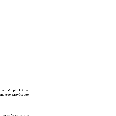
 λίμνη Μικρή Πρέσπα.
ομο που ξεκινάει από
ποιος φτάνοντας στην