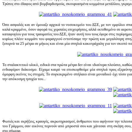
Τρύπες στο έδαφος από βομβαρδισμούς, σκουριασμένα κομμάτια μετάλλου, γκρεμισ
Όσο ασφαλές και αν έμοιαζε αρχικά το νοσοκομείο του ΔΣΕ, με τον εμφύλιο σπα
καλά κρυμμένο, όσον αφορά τις χερσαίες επιχειρήσεις, αλλά εκτεθειμένο σε αερο
καταφυγίου για τους τραυματίες του ΔΣΕ, ήταν αυτή που τους έφερε στις περίφημ
κυρίως πλέον κομμάτι του φαραγγιού εντοπίσαμε την πρώτη και μεγαλύτερη σπηλ
ξεπερνά τα 25 μέτρα σε μήκος και είναι μία σπηλιά κακοτράχαλη για τον σκοπό π
Το σταλακτιτικό υλικό, ειδικά στα πρώτα μέτρα δεν είναι ιδιαίτερα πλούσιο, κα
ενδιαφέρον διάκοσμο. Είχαμε καιρό να επισκεφθούμε μία σπηλιά προς εξερεύνησ
όμορφη εκείνες τις στιγμές. Το συγκεκριμένο σπήλαιο είναι μοναδικό όχι τόσο γι
την απόκοσμη ησυχία του...
Φωτιές και εκρήξεις, κραυγές, ακρωτηριασμοί, άνθρωποι που αφήνουν την τελευτ
του Γράμμου, σαν εικόνες περνούν από μπροστά σου και χάνεσαι στη σκέψη σου,
στο σήμερα.