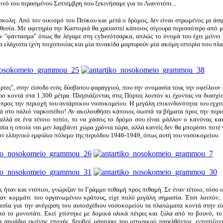
ινό του περασμένου Σεπτέμβρη που ξεκινήσαμε για το Λιανοτόπι...
κολη. Από τον οικισμό του Πεύκου και μετά ο δρόμος, δεν είναι στρωμένος με άσφ
οθεσία. Με αφετηρία την Καστοριά θα χρειαστεί κάποιος σίγουρα περισσότερο από μ
ν "φάντασμα" όπως θα λέγαμε στη cyberότσαρκα, απλώς το όνομά του έχει μείνει 
ια ελάχιστα ίχνη τοιχοποιίας και μία πινακίδα μαρτυρούν μία ακόμη ιστορία που πλ
ρτες", στην είσοδο ενός δύσβατου φαραγγιού, που την ονομασία τους την οφείλουν
ο κοντά στα 1.300 μέτρα. Πλησιάζοντας στις Πόρτες λοιπόν κι έχοντας να διασχί
ρος την περιοχή του αντάρτικου νοσοκομείου. Η μεγάλη επικινδυνότητα του εγχει
λά στο παλιό ναρκοπέδιο! Αν ακολουθήσει κάποιος σωστά τα βήματα προς την περ
αλλά σε ένα τέτοιο τοπίο, το να χάσεις το δρόμο σου είναι μάλλον ο κανόνας κ
 η οποία ναι μεν λαμβάνει χώρα χρόνια τώρα, αλλά κανείς δεν θα μπορέσει ποτέ ν
τον ελληνικό εμφύλιο πόλεμο της περιόδου 1946-1949, όπως αυτή του νοσοκομείου.
 ήταν και ντόπιοι, γνώριζαν το Γράμμο πιθαμή προς πιθαμή. Σε έναν τέτοιο, τόσο ι
ύσαν κομμάτι του οργανωμένου κράτους, είχε πολύ μεγάλη σημασία. Έτσι λοιπόν,
θεσία για την ανέγερση του αυτοσχέδιου νοσοκομείου τα πλατώματα κοντά στην ε
ό το μονοπάτι. Εκεί χτίστηκε με δομικά υλικά πέτρες και ξύλα από το βουνό, τ
 σημάδια εκείνης εποχής, βουβοί μάρτυρες του ιστορικού παρελθόντος, εντοπίζον