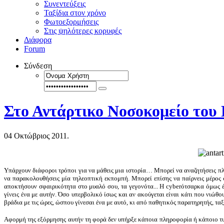
Συνεντεύξεις
Ταξίδια στον χρόνο
Φωτοεξορμήσεις
Στις ψηλότερες κορυφές
Διάφορα
Forum
Σύνδεση
Στο Αντάρτικο Νοσοκομείο του
04 Οκτώβριος 2011.
Υπάρχουν διάφοροι τρόποι για να μάθεις μια ιστορία… Μπορεί να αναζητήσεις πλη
να παρακολουθήσεις μία τηλεοπτική εκπομπή. Μπορεί επίσης να παίρνεις μέρος σε
αποκτήσουν σφαιρικότητα στο μυαλό σου, τα γεγονότα... Η cyberότσαρκα όμως έχε
γίνεις ένα με αυτήν. Όσο υπερβολικό ίσως και αν ακούγεται είναι κάτι που νιώθο
βράδια με τις ώρες, ώσπου γίνεσαι ένα με αυτό, κι από παθητικός παρατηρητής, ταξι
Αφορμή της εξόρμησης αυτήν τη φορά δεν υπήρξε κάποια πληροφορία ή κάποιο τυ