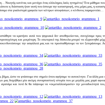
η… Νικητής κανένας και μονάχα ένας ολόκληρος λαός ηττημένος! Ένα μάθημα που 
ν κάποτε η διάσπαση ήταν αυτή που έσπειρε την καταστροφή, στις μέρες μας, η κατασ
περάσαμε στα γυαλιστερά γραφεία των κέντρων αποφάσεων, ο κίνδυνος παραμονεύει…
σπάθησε να κρατήσει αυτά που ψηφιακά δεν αποθηκεύονται, συνεχίσαμε προς τη
προσεγγίσιμη και μικρότερη. Το εσωτερικό της δύσκολα μπορεί να εξερευνηθεί μέχρι
ψοκινδυνεύσουμε την ασφάλειά μας και να προσπαθήσουμε να τον ξεπεράσουμε. Αυ
ας βήμα, ώστε να φτάσουμε στο σημείο όπου αφήσαμε το αυτοκίνητο. Για άλλη μια 
μμο μας διηγήθηκε μία ακόμη συναρπαστική ιστορία που με μεγάλη μας χαρά αφου
 αγαπάμε και ποτέ δε θα πάψουμε να «εκμεταλλευόμαστε» την μοναδικότητά του, 