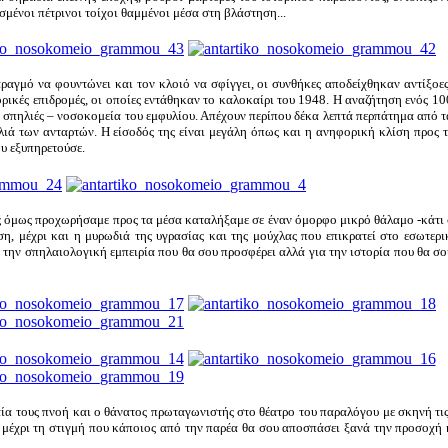
μένοι πέτρινοι τοίχοι θαμμένοι μέσα στη βλάστηση...
ραγμό να φουντώνει και τον κλοιό να σφίγγει, οι συνθήκες αποδείχθηκαν αντίξοε
πορικές επιδρομές, οι οποίες εντάθηκαν το καλοκαίρι του 1948. Η αναζήτηση ενός 
ες σπηλιές – νοσοκομεία του εμφυλίου. Απέχουν περίπου δέκα λεπτά περπάτημα από 
ιά των ανταρτών. Η είσοδός της είναι μεγάλη όπως και η ανηφορική κλίση προς τ
ου εξυπηρετούσε.
θώς όμως προχωρήσαμε προς τα μέσα καταλήξαμε σε έναν όμορφο μικρό θάλαμο -κάτι 
η, μέχρι και η μυρωδιά της υγρασίας και της μούχλας που επικρατεί στο εσωτερ
α την σπηλαιολογική εμπειρία που θα σου προσφέρει αλλά για την ιστορία που θα σο
αία τους πνοή και ο θάνατος πρωταγωνιστής στο θέατρο του παραλόγου με σκηνή τι
 μέχρι τη στιγμή που κάποιος από την παρέα θα σου αποσπάσει ξανά την προσοχή 