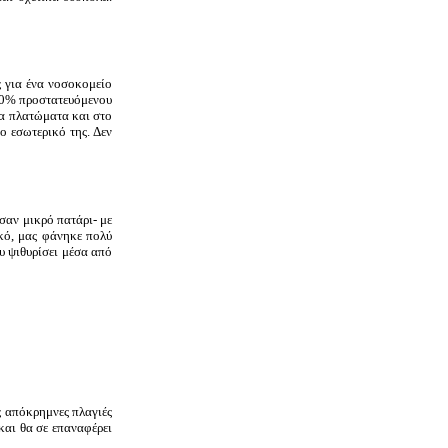
ς για ένα νοσοκομείο
100% προστατευόμενου
τα πλατώματα και στο
ο εσωτερικό της. Δεν
σαν μικρό πατάρι- με
ικό, μας φάνηκε πολύ
υ ψιθυρίσει μέσα από
ς απόκρημνες πλαγιές
και θα σε επαναφέρει