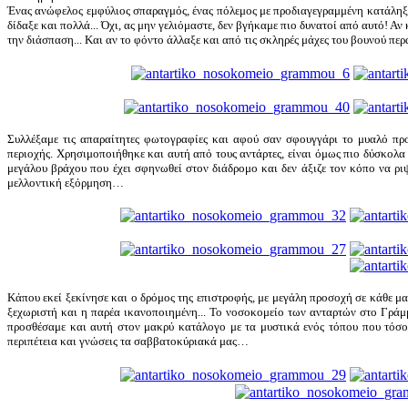
Ένας ανώφελος εμφύλιος σπαραγμός, ένας πόλεμος με προδιαγεγραμμένη κατάληξ
δίδαξε και πολλά... Όχι, ας μην γελιόμαστε, δεν βγήκαμε πιο δυνατοί από αυτό! Α
την διάσπαση... Και αν το φόντο άλλαξε και από τις σκληρές μάχες του βουνού 
Συλλέξαμε τις απαραίτητες φωτογραφίες και αφού σαν σφουγγάρι το μυαλό προ
περιοχής. Χρησιμοποιήθηκε και αυτή από τους αντάρτες, είναι όμως πιο δύσκολα 
μεγάλου βράχου που έχει σφηνωθεί στον διάδρομο και δεν άξιζε τον κόπο να ρι
μελλοντική εξόρμηση…
Κάπου εκεί ξεκίνησε και ο δρόμος της επιστροφής, με μεγάλη προσοχή σε κάθε μ
ξεχωριστή και η παρέα ικανοποιημένη... Το νοσοκομείο των ανταρτών στο Γρά
προσθέσαμε και αυτή στον μακρύ κατάλογο με τα μυστικά ενός τόπου που τόσο
περιπέτεια και γνώσεις τα σαββατοκύριακά μας…