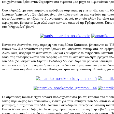
και χρόνια και βρίσκονταν ξεχασμένα στα συρτάρια μας, μέχρι το κυριακάτικο πρω
Όσο πλησιάζουμε στον χειμώνα η πρόσβαση στην περιοχή γίνεται όλο και πιο δύσ
λιγότερο "extreme", ο Σεπτέμβριος είναι μία καλή εποχή να επισκεφθούν την τοπ
ως το Λιανοτόπι, το πάλαι ποτέ οργανωμένο χωριό, το οποίο πλέον δεν είναι κα
περιοχή, που βρίσκεται λίγα χιλιόμετρα πριν τον οικισμό της Γράμμουστας. Κάπο
στο "πληγωμένο" βουνό.
Κοντά στο Λιανοτόπι, στην περιοχή που ονομάζεται Καταφύκι, βρίσκονται οι "Πό
εικόνα των δύο τεράστιων κοφτών βράχων που στέκονται αντικρυστά, σε υψόμετρ
Αλιάκμονα, αφήσαμε το αυτοκίνητό μας και ξεκινήσαμε το ανηφορικό μονοπάτι π
τόσο στις απότομες κλίσεις του εδάφους και την πιθανή αποκόλληση βράχων αλ
του ΔΣΕ (Δημοκρατικού Στρατού Ελλάδας) δεν έχει λόγο να φοβάται ιδιαίτερα, 
αποναρκοθέτηση και η σήμανση των ναρκοπεδίων του Γράμμου είναι μια διαδικασία
τα πατήματά του, ιδιαίτερα σε τοποθεσίες που ήταν αποφασιστικής σημασίας για 
Οι στρατιώτες του ΔΣΕ είχαν περάσει πολλά χρόνια στα βουνά, κάποιοι από αυτούς
τόπος περίθαλψης των τραυματιών, ειδικά για τους αντάρτες που δεν αποτελο
μαρτυρίες, ο αρχίατρος του ΔΣΕ, Νώντας Σακελλαρίου, επέλεξε ως ιδανική τοπο
Πυκνό δάσος για κάλυψη, δίπλα σε τρεχούμενο νερό και περιοχή προσβάσιμη απ
νοσοκομείο που ήταν πολύ πιο οργανωμένο απ’ ότι φαντάζει σε εμάς σήμερα. Τα