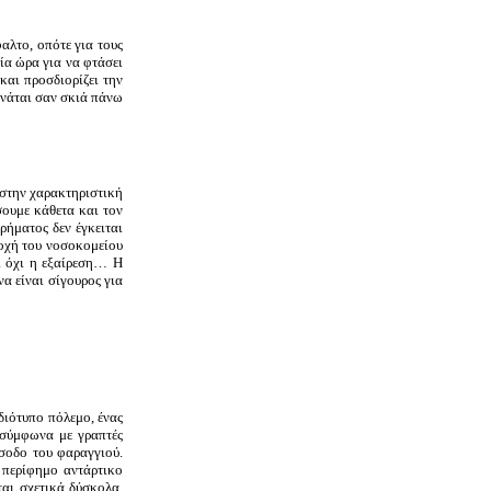
αλτο, οπότε για τους
ία ώρα για να φτάσει
και προσδιορίζει την
ανάται σαν σκιά πάνω
 στην χαρακτηριστική
σουμε κάθετα και τον
ρήματος δεν έγκειται
ιοχή του νοσοκομείου
αι όχι η εξαίρεση…
Η
α είναι σίγουρος για
διότυπο πόλεμο, ένας
 σύμφωνα με γραπτές
ίσοδο του φαραγγιού.
ο περίφημο αντάρτικο
ται σχετικά δύσκολα.