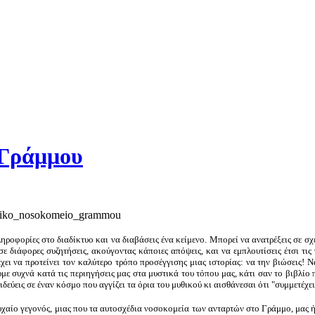
 Γράμμου
ροφορίες στο διαδίκτυο και να διαβάσεις ένα κείμενο. Μπορεί να ανατρέξεις σε σχ
 διάφορες συζητήσεις, ακούγοντας κάποιες απόψεις, και να εμπλουτίσεις έτσι τις
ι να προτείνει τον καλύτερο τρόπο προσέγγισης μιας ιστορίας: να την βιώσεις! Να
υμε συχνά κατά τις περιηγήσεις μας στα μυστικά του τόπου μας, κάτι σαν το βιβλίο
δεύεις σε έναν κόσμο που αγγίζει τα όρια του μυθικού κι αισθάνεσαι ότι "συμμετέχεις
χαίο γεγονός, μιας που τα αυτοσχέδια νοσοκομεία των ανταρτών στο Γράμμο, μας 