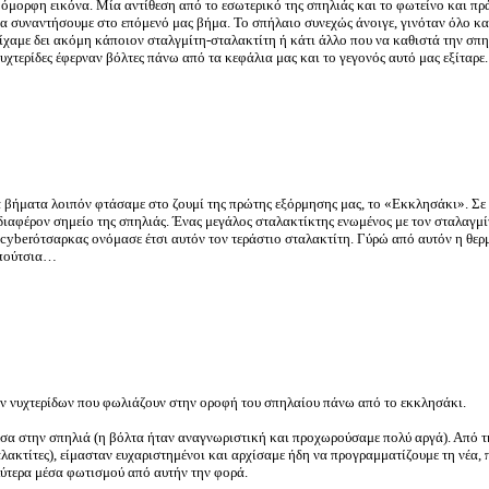
ύ όμορφη εικόνα. Μία αντίθεση από το εσωτερικό της σπηλιάς και το φωτείνο και πρ
να συναντήσουμε στο επόμενό μας βήμα. Το σπήλαιο συνεχώς άνοιγε, γινόταν όλο κα
είχαμε δει ακόμη κάποιον σταλγμίτη-σταλακτίτη ή κάτι άλλο που να καθιστά την σπ
υχτερίδες έφερναν βόλτες πάνω από τα κεφάλια μας και το γεγονός αυτό μας εξίταρε.
ά βήματα λοιπόν φτάσαμε στο ζουμί της πρώτης εξόρμησης μας, το «Εκκλησάκι». Σε 
νδιαφέρον σημείο της σπηλιάς. Ένας μεγάλος σταλακτίκτης ενωμένος με τον σταλαγμ
 cyberότσαρκας ονόμασε έτσι αυτόν τον τεράστιο σταλακτίτη. Γύρώ από αυτόν η θερ
απούτσια…
ων νυχτερίδων που φωλιάζουν στην οροφή του σπηλαίου πάνω από το εκκλησάκι.
σα στην σπηλιά (η βόλτα ήταν αναγνωριστική και προχωρούσαμε πολύ αργά). Από τ
αλακτίτες), είμασταν ευχαριστημένοι και αρχίσαμε ήδη να προγραμματίζουμε τη νέα,
λύτερα μέσα φωτισμού από αυτήν την φορά.