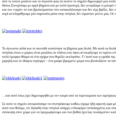
από το οποίο μπαίνει και το λιγοστό φώς σε εκείνο το σημείο δημιουργεί μια πολ
δάσος.Συνεχίσαμε με αργά βήματα και με πολύ προσοχή. Δεν γνωρίζαμε τι μπορεί 
και πιο «υγρό» αν και βρισκόμασταν στο κατακαλόκαιρο και δεν είχε βρέξει. Δεν 
σιγά αντιληφθήκαμε μία παρουσία μέσα στην σπηλιά, δεν είμασταν μόνοι μας. Οι ν
Το άγνωστο αλλά και το σκοτάδι κατέστησε τα βήματα μας δειλά. Με αυτά τα δειλ
σπηλιάς όπου ο χώρος είναι μεγάλος σε πλάτος και ύψος αντικρίζουμε το πρώτο ε
πολύ όμορφο θέαμα σε ένα σχήμα που θυμίζει εκκλησάκι. Γι’αυτό και η ομάδα της
χαμηλή και το έδαφος περίεργο – ένα μαύρο βρεγμένο χώμα που βουλιάζουν τα π
…και αυτό ίσως έχει δημιουργηθεί με τον καιρό από τα περιττώματα των αμέτρητ
Σε αυτό το σημείο αποφασίσαμε να επιστρέψουμε καθώς είχαμε ήδη αρκετή ώρα μέ
αυτό που θέλαμε, ότι δηλαδή στην σπηλιά υπάρχει ενδιαφέρον (σταλαγμίτες και στ
επίσκεψη στον χώρο για να προχωρήσουμε και πιο βαθιά έχοντας τουλάχιστον κα