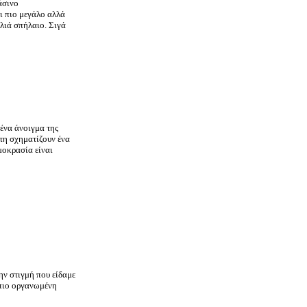
άσινο
ι πιο μεγάλο αλλά
ηλιά σπήλαιο. Σιγά
ένα άνοιγμα της
ίτη σχηματίζουν ένα
μοκρασία είναι
ην στιγμή που είδαμε
 πιο οργανωμένη