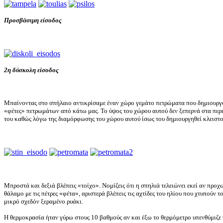
Προσβάσιμη είσοδος
2η δύσκολη είσοδος
Μπαίνοντας στο σπήλαιο αντικρίσαμε έναν χώρο γεμάτο πετρώματα που δημιουργο
«φέτες» πετρωμάτων από κάτω μας. Το ύψος του χώρου αυτού δεν ξεπερνά στα περι
του καθώς λόγω της διαμόρφωσης του χώρου αυτού ίσως του δημιουργηθεί κλειστ
Μπροστά και δεξιά βλέπεις «τοίχο». Νομίζεις ότι η σπηλιά τελειώνει εκεί αν προ
θάλαμο με τις πέτρες «φέτα», αριστερά βλέπεις τις αχτίδες του ηλίου που χτυπούν τ
μικρό σχεδόν ξεραμένο ρυάκι.
Η θερμοκρασία ήταν γύρω στους 10 βαθμούς αν και έξω το θερμόμετρο υπενθύμιζε π