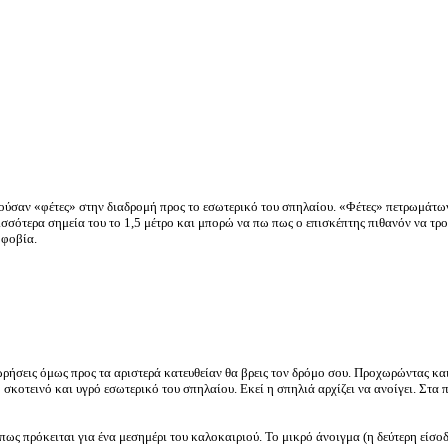
ύσαν «φέτες» στην διαδρομή προς το εσωτερικό του σπηλαίου. «Φέτες» πετρωμάτω
σσότερα σημεία του το 1,5 μέτρο και μπορώ να πω πως ο επισκέπτης πιθανόν να τρο
οφοβία.
χωρήσεις όμως προς τα αριστερά κατευθείαν θα βρεις τον δρόμο σου. Προχωρώντας κα
ο σκοτεινό και υγρό εσωτερικό του σπηλαίου. Εκεί η σπηλιά αρχίζει να ανοίγει. Στα 
ως πρόκειται για ένα μεσημέρι του καλοκαιριού. Το μικρό άνοιγμα (η δεύτερη είσο