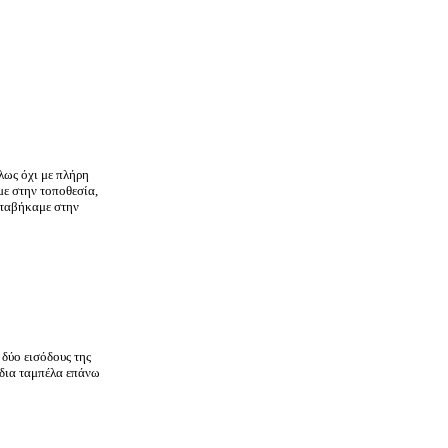
λως όχι με πλήρη
με στην τοποθεσία,
εταβήκαμε στην
δύο εισόδους της
έδια ταμπέλα επάνω