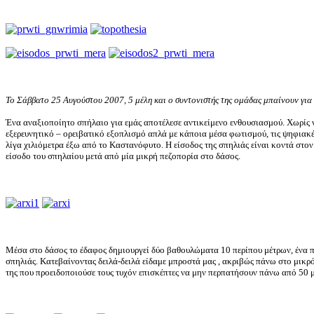
Το Σάββατο 25 Αυγούστου 2007, 5 μέλη και ο συντονιστής της ομάδας μπαίνουν για
Ένα αναξιοποίητο σπήλαιο για εμάς αποτέλεσε αντικείμενο ενθουσιασμού. Χωρίς 
εξερευνητικό – ορειβατικό εξοπλισμό απλά με κάποια μέσα φωτισμού, τις ψηφιακέ
λίγα χιλιόμετρα έξω από το Καστανόφυτο. Η είσοδος της σπηλιάς είναι κοντά στο
είσοδο του σπηλαίου μετά από μία μικρή πεζοπορία στο δάσος.
Μέσα στο δάσος το έδαφος δημιουργεί δύο βαθουλώματα 10 περίπου μέτρων, ένα πο
σπηλιάς. Κατεβαίνοντας δειλά-δειλά είδαμε μπροστά μας , ακριβώς πάνω στο μικρ
της που προειδοποιούσε τους τυχόν επισκέπτες να μην περπατήσουν πάνω από 50 