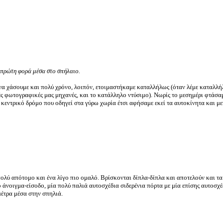
 πρώτη φορά μέσα στο σπήλαιo.
να χάσουμε και πολύ χρόνο, λοιπόν, ετοιμαστήκαμε καταλλήλως (όταν λέμε καταλλή
ς φωτογραφικές μας μηχανές, και το κατάλληλο ντύσιμο). Νωρίς το μεσημέρι φτάσα
ν κεντρικό δρόμο που οδηγεί στα γύρω χωρία έτσι αφήσαμε εκεί τα αυτοκίνητα και μ
λύ απότομο και ένα λίγο πιο ομαλό. Βρίσκονται δίπλα-δίπλα και αποτελούν και τα 
ό άνοιγμα-είσοδο, μία πολύ παλιά αυτοσχέδια σιδερένια πόρτα με μία επίσης αυτοσχ
μέτρα μέσα στην σπηλιά.