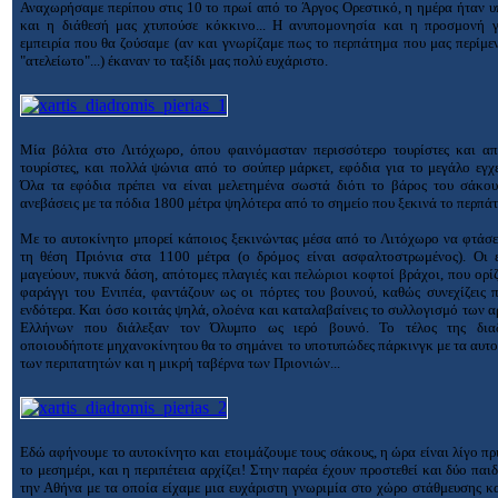
Αναχωρήσαμε περίπου στις 10 το πρωί από το Άργος Ορεστικό, η ημέρα ήταν 
και η διάθεσή μας χτυπούσε κόκκινο... Η ανυπομονησία και η προσμονή γ
εμπειρία που θα ζούσαμε (αν και γνωρίζαμε πως το περπάτημα που μας περίμε
"ατελείωτο"...) έκαναν το ταξίδι μας πολύ ευχάριστο.
Μία βόλτα στο Λιτόχωρο, όπου φαινόμασταν περισσότερο τουρίστες και απ
τουρίστες, και πολλά ψώνια από το σούπερ μάρκετ, εφόδια για το μεγάλο εγχ
Όλα τα εφόδια πρέπει να είναι μελετημένα σωστά διότι το βάρος του σάκου
ανεβάσεις με τα πόδια 1800 μέτρα ψηλότερα από το σημείο που ξεκινά το περπά
Με το αυτοκίνητο μπορεί κάποιος ξεκινώντας μέσα από το Λιτόχωρο να φτάσε
τη θέση Πριόνια στα 1100 μέτρα (ο δρόμος είναι ασφαλτοστρωμένος). Οι ε
μαγεύουν, πυκνά δάση, απότομες πλαγιές και πελώριοι κοφτοί βράχοι, που ορί
φαράγγι του Ενιπέα, φαντάζουν ως οι πόρτες του βουνού, καθώς συνεχίζεις 
ενδότερα. Και όσο κοιτάς ψηλά, ολοένα και καταλαβαίνεις το συλλογισμό των 
Ελλήνων που διάλεξαν τον Όλυμπο ως ιερό βουνό. Το τέλος της δια
οποιουδήποτε μηχανοκίνητου θα το σημάνει το υποτυπώδες πάρκινγκ με τα αυτ
των περιπατητών και η μικρή ταβέρνα των Πριονιών...
Εδώ αφήνουμε το αυτοκίνητο και ετοιμάζουμε τους σάκους, η ώρα είναι λίγο πρι
το μεσημέρι, και η περιπέτεια αρχίζει! Στην παρέα έχουν προστεθεί και δύο παι
την Αθήνα με τα οποία είχαμε μια ευχάριστη γνωριμία στο χώρο στάθμευσης κ