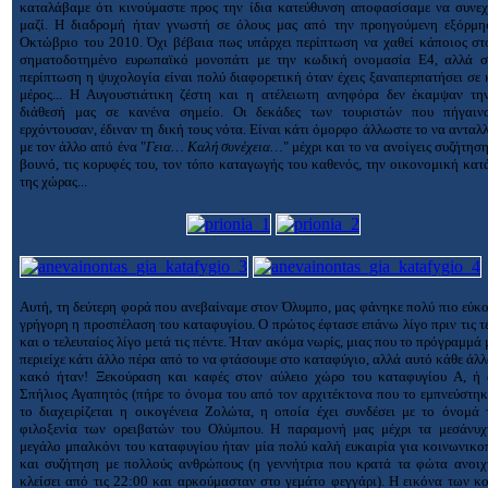
καταλάβαμε ότι κινούμαστε προς την ίδια κατεύθυνση αποφασίσαμε να συνεχ
μαζί. Η διαδρομή ήταν γνωστή σε όλους μας από την προηγούμενη εξόρμη
Οκτώβριο του 2010. Όχι βέβαια πως υπάρχει περίπτωση να χαθεί κάποιος στ
σηματοδοτημένο ευρωπαϊκό μονοπάτι με την κωδική ονομασία Ε4, αλλά σ
περίπτωση η ψυχολογία είναι πολύ διαφορετική όταν έχεις ξαναπερπατήσει σε
μέρος... Η Αυγουστιάτικη ζέστη και η ατέλειωτη ανηφόρα δεν έκαμψαν τη
διάθεσή μας σε κανένα σημείο. Οι δεκάδες των τουριστών που πήγαιν
ερχόντουσαν, έδιναν τη δική τους νότα. Είναι κάτι όμορφο άλλωστε το να ανταλ
με τον άλλο από ένα "
Γεια… Καλή συνέχεια…
" μέχρι και το να ανοίγεις συζήτηση
βουνό, τις κορυφές του, τον τόπο καταγωγής του καθενός, την οικονομική κα
της χώρας...
Αυτή, τη δεύτερη φορά που ανεβαίναμε στον Όλυμπο, μας φάνηκε πολύ πιο εύκ
γρήγορη η προσπέλαση του καταφυγίου. Ο πρώτος έφτασε επάνω λίγο πριν τις τ
και ο τελευταίος λίγο μετά τις πέντε. Ήταν ακόμα νωρίς, μιας που το πρόγραμμά 
περιείχε κάτι άλλο πέρα από το να φτάσουμε στο καταφύγιο, αλλά αυτό κάθε άλ
κακό ήταν! Ξεκούραση και καφές στον αύλειο χώρο του καταφυγίου Α, ή 
Σπήλιος Αγαπητός (πήρε το όνομα του από τον αρχιτέκτονα που το εμπνεύστηκ
το διαχειρίζεται η οικογένεια Ζολώτα, η οποία έχει συνδέσει με το όνομά 
φιλοξενία των ορειβατών του Ολύμπου. Η παραμονή μας μέχρι τα μεσάνυχ
μεγάλο μπαλκόνι του καταφυγίου ήταν μία πολύ καλή ευκαιρία για κοινωνικ
και συζήτηση με πολλούς ανθρώπους (η γεννήτρια που κρατά τα φώτα ανοιχτ
κλείσει από τις 22:00 και αρκούμασταν στο γεμάτο φεγγάρι). Η εικόνα των 