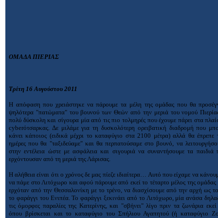
ΟΜΑΔΑ ΠΙΕΡΙΑΣ
Τρίτη 16 Αυγούστου 2011
Η απόφαση που χρειάστηκε να πάρουμε τα μέλη της ομάδας που θα προσέγγ
ψηλότερα "πατώματα" του βουνού των Θεών από την μεριά του νομού Πιερίας
πολύ δύσκολη και σίγουρα μία από τις πιο τολμηρές που έχουμε πάρει στα πλαί
cyber
ότσαρκας. Δε μιλάμε για τη δυσκολότερη ορειβατική διαδρομή που μπο
κάνει κάποιος (ειδικά μέχρι το καταφύγιο στα 2100 μέτρα) αλλά θα έπρεπε 
ημέρες που θα "ταξιδεύαμε" και θα περπατούσαμε στο βουνό, να λειτουργήσ
στην εντέλεια ώστε με ασφάλεια και σιγουριά να συναντήσουμε τα παιδιά 
ερχόντουσαν από τη μεριά της Λάρισας.
Η αλήθεια είναι ότι ο χρόνος δε μας πίεζε ιδιαίτερα…
A
υτό που είχαμε να κάνου
να πάμε στο Λιτόχωρο και αφού πάρουμε από εκεί το τέταρτο μέλος της ομάδας
ερχόταν από την Θεσσαλονίκη με το τρένο, να διασχίσουμε από την αρχή ως το
το φαράγγι του Ενιπέα. Το φαράγγι ξεκινάει από το Λιτόχωρο, μία ανάσα δηλ
τις όμορφες παραλίες της Κατερίνης, και "σβήνει" λίγο πριν τα ζωνάρια εκε
όπου βρίσκεται και το καταφύγιο του Σπήλιου Αγαπητού (ή καταφύγιο Ζο