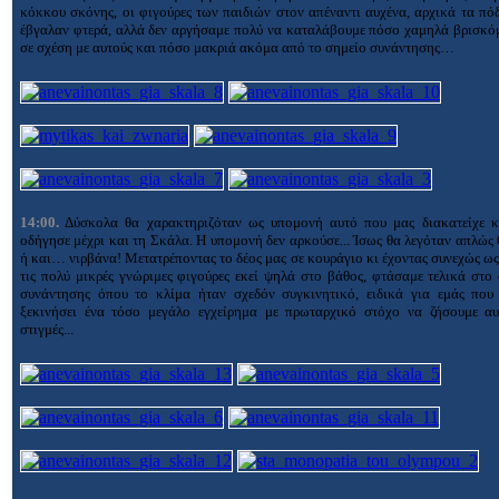
κόκκου σκόνης, οι φιγούρες των παιδιών στον απέναντι αυχένα, αρχικά τα πό
έβγαλαν φτερά, αλλά δεν αργήσαμε πολύ να καταλάβουμε πόσο χαμηλά βρισκό
σε σχέση με αυτούς και πόσο μακριά ακόμα από το σημείο συνάντησης…
14:00.
Δύσκολα θα χαρακτηριζόταν ως υπομονή αυτό που μας διακατείχε κ
οδήγησε μέχρι και τη Σκάλα. Η υπομονή δεν αρκούσε... Ίσως θα λεγόταν απλώς
ή και… νιρβάνα! Μετατρέποντας το δέος μας σε κουράγιο κι έχοντας συνεχώς ω
τις πολύ μικρές γνώριμες φιγούρες εκεί ψηλά στο βάθος, φτάσαμε τελικά στο
συνάντησης όπου το κλίμα ήταν σχεδόν συγκινητικό, ειδικά για εμάς που 
ξεκινήσει ένα τόσο μεγάλο εγχείρημα με πρωταρχικό στόχο να ζήσουμε αυτ
στιγμές...