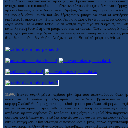
είσαι συγκεντρωμένος και να προσέχεις τα βήματα σου. Εάν τα παπούτσια σ
αντοχές σου και η υψοφοβία που μόλις ανακάλυψες ότι έχεις, δεν είναι σύμμαχ
προσπάθεια σου, τότε καλύτερα να επιστρέψεις στο καταφύγιο μιας που ο δρόμ
τις κορυφές είναι μακρύς και δεν ξέρεις ποιες μπορεί να είναι οι αντιδράσ
αργότερα. Η εικόνα είναι τέτοια που πλέον οι στάσεις δε γίνονται λόγω κούρασ
λόγω δέους! Το αλπικό τοπίο με τα δέντρα σιγά σιγά να σβήνουν, σου δίν
καταπληκτική δυνατότητα να μπορείς να δεις τα πάντα… Όλες τις κορυφές και ό
πλαγιές σε μία πολύ μεγάλη ακτίνα, και όσο φυσικά η διαύγεια το επιτρέπει, μπο
δεις όλα τα μετόπισθεν. Από το Λιτόχωρο και το Θερμαϊκό, μέχρι τον Άθωνα….
11:00.
Είχαμε συμπληρώσει περίπου μία ώρα που περπατούσαμε όταν ή
ασύρματος… Τα παιδιά της άλλης ομάδας ήταν καλά και βρίσκονταν κάτω α
κορυφή Σκολιό! Αυτό μας χαροποίησε ιδιαίτερα και μας έδωσε ώθηση να συνεχ
αν και πλέον ήμασταν τρεις καθώς ο ένας από τη δική μας ομάδα είχε ξεκιν
ανεβαίνει αρκετά νωρίτερα. Οι υπόλοιποι τρεις είχαμε κοιμηθεί λίγο παραπ
σύννεφα που έγλειφαν τις πετρώδεις πλαγιές του βουνού δεν μας επέτρεψαν εξ' αρ
οπτική επαφή (δεν ήταν ιδιαίτερα συννεφιασμένη η μέρα, απλώς περπατούσα
στα σύννεφα…). Όταν λίγο αργότερα ξεπρόβαλαν στον ορίζοντα μακριά, σε μ