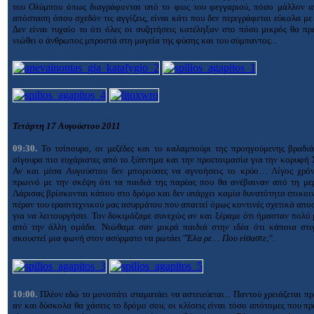
του Ολύμπου όπως διαγράφονται υπό το φως του φεγγαριού, πόσο μάλλον α
απόσταση όπου σχεδόν τις αγγίζεις, είναι κάτι που δεν περιγράφεται εύκολα με 
Δεν είναι τυχαίο το ότι όλες οι συζητήσεις κατέληξαν στο πόσο μικρός θα πρ
νιώθει ο άνθρωπος μπροστά στη μαγεία της φύσης και του σύμπαντος...
Τετάρτη 17 Αυγούστου 2011
09:30.
Το τσίπουρο, οι μεζέδες και το καλαμπούρι της προηγούμενης βραδιά
σίγουρα πιο ευχάριστες από το ξύπνημα και την προετοιμασία για την κορυφή
Αν και μέσα Αυγούστου δεν μπορούσες να αγνοήσεις το κρύο… Λίγος χρόν
πρωινό με την σκέψη ότι τα παιδιά της παρέας που θα ανέβαιναν από τη με
Λάρισας βρίσκονται κάπου στο δρόμο και δεν υπάρχει καμία δυνατότητα επικοι
πέραν του ερασιτεχνικού μας ασυρμάτου που απαιτεί όμως κοντινές σχετικά απο
για να λειτουργήσει. Τον δοκιμάζαμε συνεχώς αν και ξέραμε ότι ήμασταν πολύ
από την άλλη ομάδα. Νιώθαμε σαν μικρά παιδιά στην ιδέα ότι κάποια στι
ακουστεί μια φωνή στον ασύρματο να ρωτάει "
Έλα ρε… Που είσαστε;
".
10:00.
Πλέον εδώ το μονοπάτι σταματάει να αστειεύεται... Παντού χρειάζεται π
αν και δύσκολα θα χάσεις το δρόμο σου, οι κλίσεις είναι τόσο απότομες που πρ