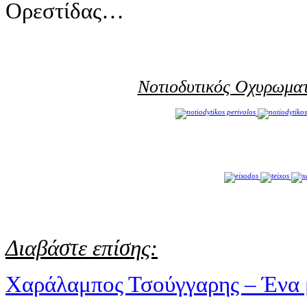
Ορεστίδας…
Νοτιοδυτικός Οχυρωματ
Διαβάστε επίσης:
Χαράλαμπος Τσούγγαρης – Ένα μο