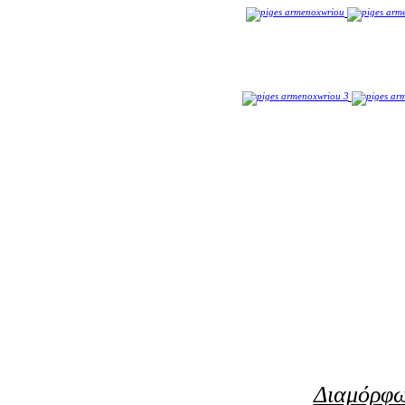
Διαμόρφω