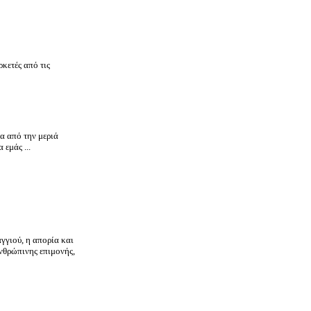
κετές από τις
ία από την μεριά
εμάς ...
γγιού, η απορία και
ανθρώπινης επιμονής,