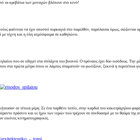
πό τα κρεβάτια των μοναχών βλέπουν στο κενό!
ποίος φαίνεται να έχει υποστεί πυρκαγιά στο παρελθόν, παρόλαυτα όμως, σώζονται αρ
εί με τέχνη και η όλη ατμόσφαιρα σε καθηλώνει.
πηλαίου που σε οδηγεί στα σπλάχνα του βουνού. Ο πρόναος έχει δύο εισόδους. Την μ
που στα πρώτα μέτρα όπου οι λάμπες σταματούν να φωτίζουν, ξεκινά η περιπέτεια για 
ήτευσαν σε τέτοια μέρη. Σε ένα παρθένο τοπίο, στην καρδιά του κακοτράχηλου φαρα
πέραντο πράσινο και οι ήχοι των νερών που τρέχουν σε συνδυασμό με το θαύμα της 
υν εικόνες κινηματογραφικές.