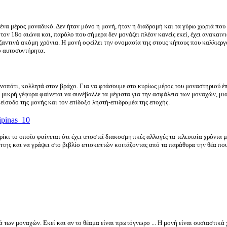
ένα μέρος μοναδικό. Δεν ήταν μόνο η μονή, ήταν η διαδρομή και τα γύρω χωριά που 
ον 18ο αιώνα και, παρόλο που σήμερα δεν μονάζει πλέον κανείς εκεί, έχει ανακαιν
ζαντινά ακόμη χρόνια. Η μονή oφείλει την ονομασία της στους κήπους που καλλιεργ
ο αυτοσυντήρητα.
ονοπάτι, κολλητά στον βράχο. Για να φτάσουμε στο κυρίως μέρος του μοναστηριού έ
η μικρή γέφυρα φαίνεται να συνέβαλλε τα μέγιστα για την ασφάλεια των μοναχών, μι
 είσοδο της μονής και τον επίδοξο ληστή-επιδρομέα της εποχής.
κι το οποίο φαίνεται ότι έχει υποστεί διακοσμητικές αλλαγές τα τελευταία χρόνια μ
πτης και να γράψει στο βιβλίο επισκεπτών κοιτάζοντας από τα παράθυρα την θέα που 
ά των μοναχών. Εκεί και αν το θέαμα είναι πρωτόγνωρο ... Η μονή είναι ουσιαστικά