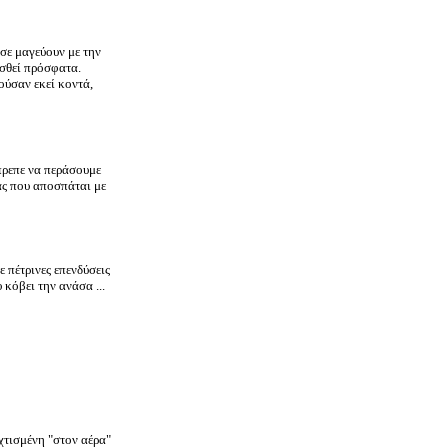
σε μαγεύουν με την
ισθεί πρόσφατα.
ούσαν εκεί κοντά,
πρεπε να περάσουμε
ας που αποσπάται με
ε πέτρινες επενδύσεις
κόβει την ανάσα ...
 χτισμένη "στον αέρα"