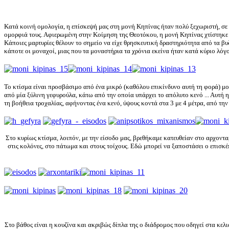
Κατά κοινή ομολογία, η επίσκεψή μας στη μονή Κηπίνας ήταν πολύ ξεχωριστή, σε 
ομορφιά τους. Αφιερωμένη στην Κοίμηση της Θεοτόκου, η μονή Κηπίνας χτίστηκε τ
Κάποιες μαρτυρίες θέλουν το σημείο να είχε θρησκευτική δραστηριότητα από τα βυ
κάποτε οι μοναχοί, μιας που τα μοναστήρια τα χρόνια εκείνα ήταν κατά κύριο λόγ
Το κτίσμα είναι προσβάσιμο από ένα μικρό (καθόλου επικίνδυνο αυτή τη φορά) μ
από μία ξύλινη γεφυρούλα, κάτω από την οποία υπάρχει το απόλυτο κενό ... Αυτή 
τη βοήθεια τροχαλίας, αφήνοντας ένα κενό, ύψους κοντά στα 3 με 4 μέτρα, από την
Στο κυρίως κτίσμα, λοιπόν, με την είσοδο μας, βρεθήκαμε κατευθείαν στο αρχονταρί
στις κολόνες, στο πάτωμα και στους τοίχους. Εδώ μπορεί να ξαποστάσει ο επισκέ
Στο βάθος είναι η κουζίνα και ακριβώς δίπλα της ο διάδρομος που οδηγεί στα κελι