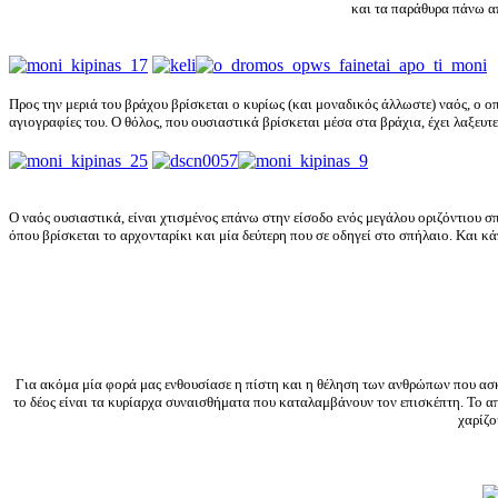
και τα παράθυρα πάνω α
Προς την μεριά του βράχου βρίσκεται ο κυρίως (και μοναδικός άλλωστε) ναός, ο ο
αγιογραφίες του. Ο θόλος, που ουσιαστικά βρίσκεται μέσα στα βράχια, έχει λαξευτ
Ο ναός ουσιαστικά, είναι χτισμένος επάνω στην είσοδο ενός μεγάλου οριζόντιου σ
όπου βρίσκεται το αρχονταρίκι και μία δεύτερη που σε οδηγεί στο σπήλαιο. Και κά
Για ακόμα μία φορά μας ενθουσίασε η πίστη και η θέληση των ανθρώπων που ασκ
το δέος είναι τα κυρίαρχα συναισθήματα που καταλαμβάνουν τον επισκέπτη. Το α
χαρίζο