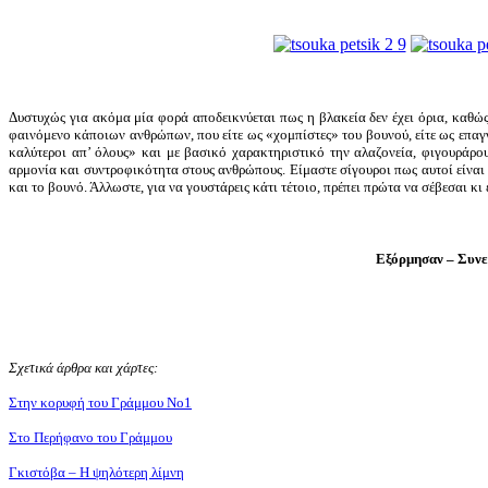
Δυστυχώς για ακόμα μία φορά αποδεικνύεται πως η βλακεία δεν έχει όρια, καθώς 
φαινόμενο κάποιων ανθρώπων, που είτε ως «χομπίστες» του βουνού, είτε ως επαγ
καλύτεροι απ’ όλους» και με βασικό χαρακτηριστικό την αλαζονεία, φιγουράρουν
αρμονία και συντροφικότητα στους ανθρώπους. Είμαστε σίγουροι πως αυτοί είναι
και το βουνό. Άλλωστε, για να γουστάρεις κάτι τέτοιο, πρέπει πρώτα να σέβεσαι κ
Εξόρμησαν
–
Συνε
Σχετικά άρθρα και χάρτες:
Στην κορυφή του Γράμμου Νο1
Στο Περήφανο του Γράμμου
Γκιστόβα – Η ψηλότερη λίμνη