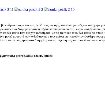
βολοδέρνει ακόμα και στις ψηλότερες κορυφές και είναι γεγονός ότι στη χώρα μας
γελματίες από διάφορα πόστα, σε σχέση πάντα με το βουνό, θέλουν «να βγαίνουν μ
 σε ένα πεδίο κατ’ εξοχήν αντίστροφο με τις τακτικές τους, ένα πεδίο το οποίο 
 ένα μικρό ποσοστό των ανθρώπων που τους αρέσει να περνούν τον ελεύθερο τους χ
ι έπειτα να αγαπάς πραγματικά τη φύση και τις συγκινήσεις που μπορεί να σου προσ
ργάστηκαν
:
george, alkis, charis, toulias