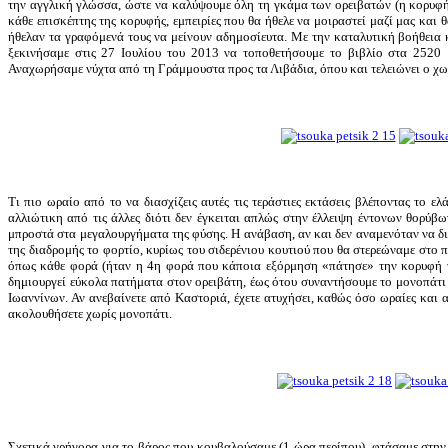
την αγγλική γλώσσα, ώστε να καλύψουμε όλη τη γκάμα των ορειβατών (η κορυφή
κάθε επισκέπτης της κορυφής, εμπειρίες που θα ήθελε να μοιραστεί μαζί μας και 
ήθελαν τα γραφόμενά τους να μείνουν αδημοσίευτα. Με την καταλυτική βοήθεια κ
ξεκινήσαμε στις 27 Ιουλίου του 2013 να τοποθετήσουμε το βιβλίο στα 2520 μ
Αναχωρήσαμε νύχτα από τη Γράμμουστα προς τα Λιβάδια, όπου και τελειώνει ο χωμ
Τι πιο ωραίο από το να διασχίζεις αυτές τις τεράστιες εκτάσεις βλέποντας το ε
αλλιώτικη από τις άλλες διότι δεν έγκειται απλώς στην έλλειψη έντονων θορύβ
μπροστά στα μεγαλουργήματα της φύσης. Η ανάβαση, αν και δεν αναμενόταν να δι
της διαδρομής το φορτίο, κυρίως του σιδερένιου κουτιού που θα στερεώναμε στο 
όπως κάθε φορά (ήταν η 4η φορά που κάποια εξόρμηση «πάτησε» την κορυφή τ
δημιουργεί εύκολα πατήματα στον ορειβάτη, έως ότου συναντήσουμε το μονοπάτι
Ιωαννίνων. Αν ανεβαίνετε από Καστοριά, έχετε ατυχήσει, καθώς όσο ωραίες και α
ακολουθήσετε χωρίς μονοπάτι.
Σχετικά γρήγορα για το βάρος που κουβαλούσαμε (1 ώρα περίπου), φτάσαμε στην 