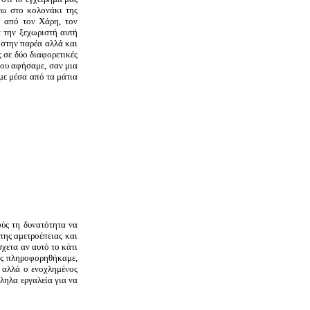
νω στο κολονάκι της
ν από τον Χάρη, τον
 την ξεχωριστή αυτή
 στην παρέα αλλά και
 σε δύο διαφορετικές
που αφήσαμε, σαν μια
με μέσα από τα μάτια
ούς τη δυνατότητα να
της αμετροέπειας και
χετα αν αυτό το κάτι
ως πληροφορηθήκαμε,
ό αλλά ο ενοχλημένος
λληλα εργαλεία για να