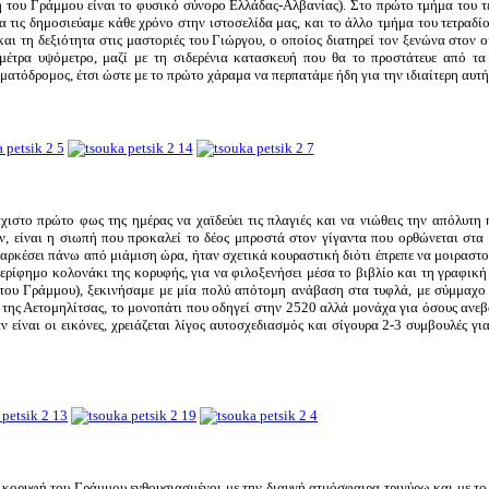
 του Γράμμου είναι το φυσικό σύνορο Ελλάδας-Αλβανίας). Στο πρώτο τμήμα του τ
θα τις δημοσιεύαμε κάθε χρόνο στην ιστοσελίδα μας, και το άλλο τμήμα του τετραδί
αι τη δεξιότητα στις μαστοριές του Γιώργου, ο οποίος διατηρεί τον ξενώνα στον 
έτρα υψόμετρο, μαζί με τη σιδερένια κατασκευή που θα το προστάτευε από τα 
ατόδρομος, έτσι ώστε με το πρώτο χάραμα να περπατάμε ήδη για την ιδιαίτερη αυτ
λάχιστο πρώτο φως της ημέρας να χαϊδεύει τις πλαγιές και να νιώθεις την απόλυτη 
ων, είναι η σιωπή που προκαλεί το δέος μπροστά στον γίγαντα που ορθώνεται στα
αρκέσει πάνω από μιάμιση ώρα, ήταν σχετικά κουραστική διότι έπρεπε να μοιραστο
περίφημο κολονάκι της κορυφής, για να φιλοξενήσει μέσα το βιβλίο και τη γραφική 
ου Γράμμου), ξεκινήσαμε με μία πολύ απότομη ανάβαση στα τυφλά, με σύμμαχο
 της Αετομηλίτσας, το μονοπάτι που οδηγεί στην 2520 αλλά μονάχα για όσους ανε
ν είναι οι εικόνες, χρειάζεται λίγος αυτοσχεδιασμός και σίγουρα 2-3 συμβουλές γι
κορυφή του Γράμμου ενθουσιασμένοι με την διαυγή ατμόσφαιρα τριγύρω και με το 