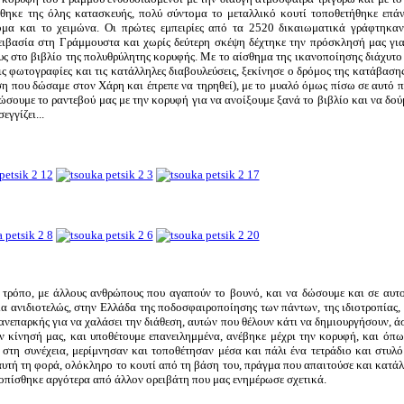
ήθηκε της όλης κατασκευής, πολύ σύντομα το μεταλλικό κουτί τοποθετήθηκε επά
ακόμα και το χειμώνα. Οι πρώτες εμπειρίες από τα 2520 δικαιωματικά γράφτηκα
ειβασία στη Γράμμουστα και χωρίς δεύτερη σκέψη δέχτηκε την πρόσκλησή μας για
υς στο βιβλίο της πολυθρύλητης κορυφής. Με το αίσθημα της ικανοποίησης διάχυτο
ς φωτογραφίες και τις κατάλληλες διαβουλεύσεις, ξεκίνησε ο δρόμος της κατάβασης
ση που δώσαμε στον Χάρη και έπρεπε να τηρηθεί), με το μυαλό όμως πίσω σε αυτό 
σουμε το ραντεβού μας με την κορυφή για να ανοίξουμε ξανά το βιβλίο και να δού
εγγίζει...
ο τρόπο, με άλλους ανθρώπους που αγαπούν το βουνό, και να δώσουμε και σε αυτ
ήμα ανιδιοτελώς, στην Ελλάδα της ποδοσφαιροποίησης των πάντων, της ιδιοτροπίας, 
νεπαρκής για να χαλάσει την διάθεση, αυτών που θέλουν κάτι να δημιουργήσουν, άσ
ν κίνησή μας, και υποθέτουμε επανειλημμένα, ανέβηκε μέχρι την κορυφή, και όπ
 στη συνέχεια, μερίμνησαν και τοποθέτησαν μέσα και πάλι ένα τετράδιο και στυλ
ς αυτή τη φορά, ολόκληρο το κουτί από τη βάση του, πράγμα που απαιτούσε και κατά
ντοπίσθηκε αργότερα από άλλον ορειβάτη που μας ενημέρωσε σχετικά.