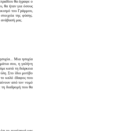
ετραδίου θα έγραφε ο
ου, θα ήταν για όσους
οικισμό του Γράμμου,
στοιχεία της φύσης.
ή ανάβασή μας.
ησυχία... Μια ησυχία
 μάτια σου, η γαλήνη
ύμε κατά τη διάρκεια
ύλη. Στο ίδιο μοτίβο
 το καλό έδαφος που
βαίνουν από τον νομό
α τη διαδρομή που θα
ότι το εγχείρημά μας