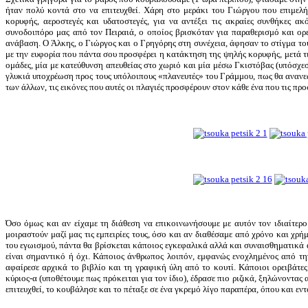
ήταν πολύ κοντά στο να επιτευχθεί. Χάρη στο μεράκι του Γιώργου που επιμελ
κορυφής, αεροστεγές και υδατοστεγές, για να αντέξει τις ακραίες συνθήκες 
συνοδοιπόρο μας από τον Πειραιά, ο οποίος βρισκόταν για παραθερισμό και ορ
ανάβαση. Ο Άλκης, ο Γιώργος και ο Γρηγόρης στη συνέχεια, άφησαν το στίγμα το
με την ευφορία που πάντα σου προσφέρει η κατάκτηση της ψηλής κορυφής, μετά τι
ομάδες, μία με κατεύθυνση απευθείας στο χωριό και μία μέσω Γκιστόβας (υπόσχε
γλυκιά υποχρέωση προς τους υπόλοιπους «πλανευτές» του Γράμμου, πως θα ανανεώ
των άλλων, τις εικόνες που αυτές οι πλαγιές προσφέρουν στον κάθε ένα που τις προσ
Όσο όμως και αν είχαμε τη διάθεση να επικοινωνήσουμε με αυτόν τον ιδιαίτερ
μοιραστούν μαζί μας τις εμπειρίες τους, όσο και αν διαθέσαμε από χρόνο και χρ
του εγωισμού, πάντα θα βρίσκεται κάποιος εγκεφαλικά αλλά και συναισθηματικά α
είναι σημαντικό ή όχι. Κάποιος άνθρωπος λοιπόν, εμφανώς ενοχλημένος από τη
αφαίρεσε αρχικά το βιβλίο και τη γραφική ύλη από το κουτί. Κάποιοι ορειβάτες
κύριος-α (υποθέτουμε πως πρόκειται για τον ίδιο), έδρασε πιο ριζικά, ξηλώνοντα
επιτευχθεί, το κουβάλησε και το πέταξε σε ένα γκρεμό λίγο παραπέρα, όπου και ε