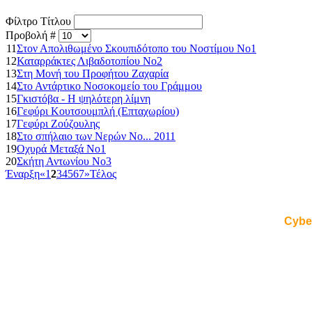
Φίλτρο Τίτλου
Προβολή #
11
Στον Απολιθωμένο Σκουπιδότοπο του Νοστίμου Νο1
12
Καταρράκτες Λιβαδοτοπίου Νο2
13
Στη Μονή του Προφήτου Ζαχαρία
14
Στο Αντάρτικο Νοσοκομείο του Γράμμου
15
Γκιστόβα - Η ψηλότερη λίμνη
16
Γεφύρι Κουτσουμπλή (Επταχωρίου)
17
Γεφύρι Ζούζουλης
18
Στο σπήλαιο των Νερών Νο... 2011
19
Οχυρά Μεταξά Νο1
20
Σκήτη Αντωνίου Νο3
Έναρξη
«
1
2
3
4
5
6
7
»
Τέλος
Cybe