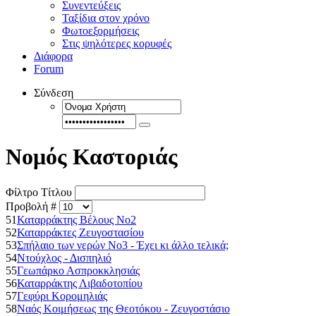
Συνεντεύξεις
Ταξίδια στον χρόνο
Φωτοεξορμήσεις
Στις ψηλότερες κορυφές
Διάφορα
Forum
Σύνδεση
Νομός Καστοριάς
Φίλτρο Τίτλου
Προβολή #
51
Καταρράκτης Βέλους Νο2
52
Καταρράκτες Ζευγοστασίου
53
Σπήλαιο των νερών Νο3 - Έχει κι άλλο τελικά;
54
Ντούχλος - Δισπηλιό
55
Γεωπάρκο Ασπροκκλησιάς
56
Καταρράκτης Λιβαδοτοπίου
57
Γεφύρι Κορομηλιάς
58
Ναός Κοιμήσεως της Θεοτόκου - Ζευγοστάσιο