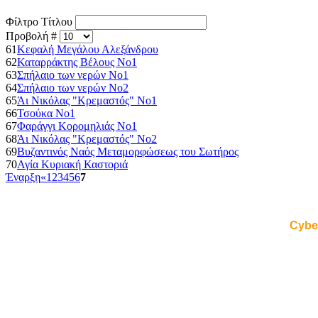
Φίλτρο Τίτλου
Προβολή #
61
Κεφαλή Μεγάλου Αλεξάνδρου
62
Καταρράκτης Βέλους No1
63
Σπήλαιο των νερών No1
64
Σπήλαιο των νερών No2
65
Άι Νικόλας "Κρεμαστός" No1
66
Τσούκα Νο1
67
Φαράγγι Κορομηλιάς No1
68
Άι Νικόλας "Κρεμαστός" Νο2
69
Βυζαντινός Ναός Μεταμορφώσεως του Σωτήρος
70
Αγία Κυριακή Καστοριά
Έναρξη
«
1
2
3
4
5
6
7
Cybe